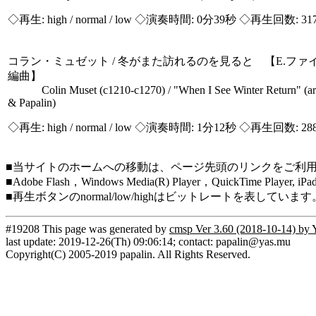
◇再生:
high / normal / low
◇演奏時間: 0分39秒 ◇再生回数: 31
コラン・ミュゼット / 冬がまた訪れるのを見ると 【E.ファイン＆
編曲】
Colin Muset (c1210-c1270) / "When I See Winter Return" (arr.
& Papalin)
◇再生:
high / normal / low
◇演奏時間: 1分12秒 ◇再生回数: 28
■当サイトのホームへの移動は、ページ先頭のリンクをご利
■Adobe Flash，Windows Media(R) Player，QuickTim
■再生ボタンのnormal/low/highはビットレートを表して
#19208 This page was generated by
cmsp Ver 3.60 (2018-10-14) by 
last update: 2019-12-26(Th) 09:06:14; contact: papalin@yas.mu
Copyright(C) 2005-2019 papalin. All Rights Reserved.