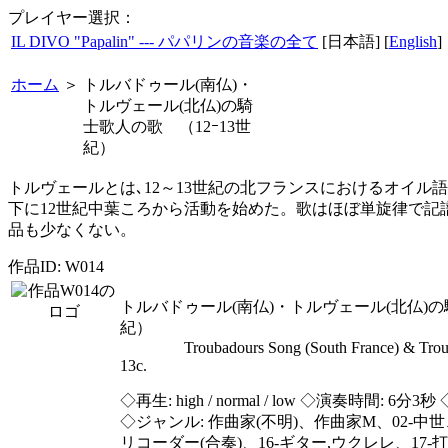
プレイヤー選択：
IL DIVO "Papalin" --- パパリンの音楽の全て
[日本語] [
English
]
ホーム
＞
トルバドゥール(南仏)・
トルヴェール(北仏)の騎
士歌人の歌 （12ｰ13世
紀）
トルヴェールとは､12～13世紀の北フランスにおけるオイル語
下に12世紀中葉ころから活動を始めた。歌はほぼ単旋律で記
品も少なくない。
作品ID: W014
トルバドゥール(南仏)・トルヴェール(北仏)の
紀）
Troubadours Song (South France) & Trouvèr
13c.
◇再生:
high / normal / low
◇演奏時間: 6分3秒 ◇
◇ジャンル: 作曲家(不明)、作曲家M、02-中世、
リコーダー(合奏)、16-ギター,ウクレレ、17-打