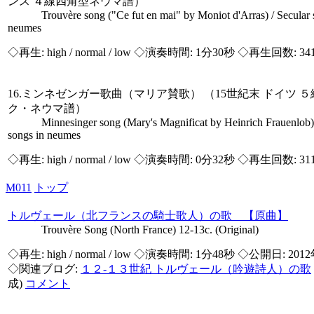
ンス ４線四角型ネウマ譜）
Trouvère song ("Ce fut en mai" by Moniot d'Arras) / Secular s
neumes
◇再生:
high / normal / low
◇演奏時間: 1分30秒 ◇再生回数: 34
16.ミンネゼンガー歌曲（マリア賛歌） （15世紀末 ドイツ 
ク・ネウマ譜）
Minnesinger song (Mary's Magnificat by Heinrich Frauenlob) 
songs in neumes
◇再生:
high / normal / low
◇演奏時間: 0分32秒 ◇再生回数: 31
M011
トップ
トルヴェール（北フランスの騎士歌人）の歌 【原曲】
Trouvère Song (North France) 12-13c. (Original)
◇再生:
high / normal / low
◇演奏時間: 1分48秒 ◇公開日: 2012
◇関連ブログ:
１２-１３世紀 トルヴェール（吟遊詩人）の歌
成)
コメント