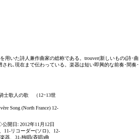
を用いた詩人兼作曲家の総称である。trouver(新しいもの(詩
譜され､現在まで伝わっている。楽器は短い即興的な前奏･間奏
騎士歌人の歌 （12ｰ13世
e Song (North France) 12-
公開日: 2012年11月12日
11-リコーダー(ソロ)、12-
楽器、31-独唱(斉唱)曲