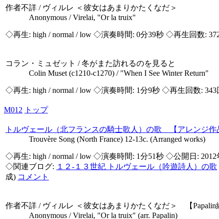
作者不詳 / ヴィルレ ＜彼女はあまりかたくなだ＞
Anonymous / Virelai, "Or la truix"
◇再生:
high / normal / low
◇演奏時間: 0分39秒 ◇再生回数: 37
コラン・ミュゼット / 冬がまた訪れるのを見ると
Colin Muset (c1210-c1270) / "When I See Winter Return"
◇再生:
high / normal / low
◇演奏時間: 1分9秒 ◇再生回数: 343
M012
トップ
トルヴェール（北フランスの騎士歌人）の歌 【アレンジ作
Trouvère Song (North France) 12-13c. (Arranged works)
◇再生:
high / normal / low
◇演奏時間: 1分51秒 ◇公開日: 2012年
◇関連ブログ:
１２-１３世紀 トルヴェール（吟遊詩人）の歌
成)
コメント
作者不詳 / ヴィルレ ＜彼女はあまりかたくなだ＞ 【Papali
Anonymous / Virelai, "Or la truix" (arr. Papalin)