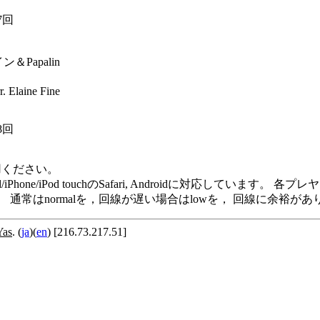
7回
Papalin
 Elaine Fine
8回
用ください。
e Player, iPad/iPhone/iPod touchのSafari, Andro
います。 通常はnormalを，回線が遅い場合はlowを， 回線に余
Yas
. (
ja
)(
en
) [216.73.217.51]