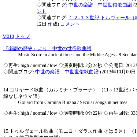
◇関連ブログ:
中世の楽譜 中世世俗歌曲譜
(
ント
◇関連ブログ:
１２-１３世紀 トルヴェール
12日 作成)
コメント
M010
トップ
『楽譜の歴史』より 中世の世俗歌曲譜
Music Score in ancient times and the Middle Ages - 8.Secular
◇再生:
high / normal / low
◇演奏時間: 2分24秒 ◇公開日: 2013
◇関連ブログ:
中世の楽譜 中世世俗歌曲譜
(2013年10月09日
14.ゴリヤード歌曲（カルミナ・ブラーナ） （11～13世紀 バ
線なしネウマ譜）
Goliard from Carmina Burana / Secular songs in neumes
◇再生:
high / normal / low
◇演奏時間: 0分22秒 ◇再生回数: 33
15.トゥルヴェール歌曲（モニヨ・ダラス作曲 そは５月） （1