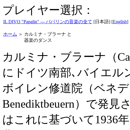
プレイヤー選択：
IL DIVO "Papalin" --- パパリンの音楽の全て
[日本語] [
English
]
ホーム
＞
カルミナ・ブラーナ と
器楽のダンス
カルミナ・ブラーナ（Carmi
にドイツ南部､バイエル
ボイレン修道院（ベネデ
Benediktbeuern
はこれに基づいて1936