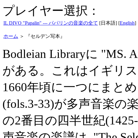
プレイヤー選択：
IL DIVO "Papalin" --- パパリンの音楽の全て
[日本語] [
English
]
ホーム
＞
『セルデン写本』
Bodleian Libraryに "MS.
がある。これはイギリス
1660年頃に一つにまと
(fols.3-33)が多声音
の2番目の四半世紀(1425
声音楽の楽譜は､"The Seld