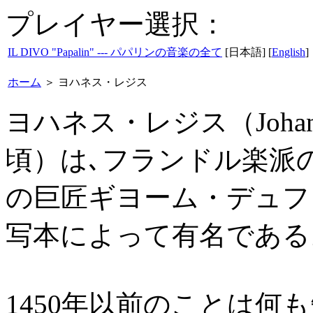
プレイヤー選択：
IL DIVO "Papalin" --- パパリンの音楽の全て
[日本語] [
English
]
ホーム
＞
ヨハネス・レジス
ヨハネス・レジス（Johannes 
頃）は､フランドル楽派
の巨匠ギヨーム・デュフ
写本によって有名である
1450年以前のことは何