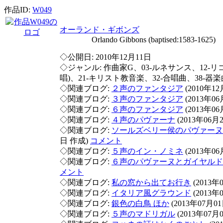
作品ID:
W049
オーランド・ギボンズ
Orlando Gibbons (baptised:1583-1625)
◇公開日: 2010年12月11日
◇ジャンル: 作曲家G、03-ルネサンス、12-リコ
唱)、21-キリスト教音楽、32-合唱曲、38-器楽
◇関連ブログ:
２声のファンタジア
(2010年1
◇関連ブログ:
３声のファンタジア
(2013年0
◇関連ブログ:
６声のファンタジア
(2013年0
◇関連ブログ:
４声のパヴァーナ
(2013年06月
◇関連ブログ:
ソールズベリー侯のパヴァーヌ
日 作成)
コメント
◇関連ブログ:
５声のイン・ノミネ
(2013年0
◇関連ブログ:
６声のパヴァーヌとガイヤルド
メント
◇関連ブログ:
私の窓から出てお行き
(2013年
◇関連ブログ:
イタリア風グラウンド
(2013年
◇関連ブログ:
銀色の白鳥 ほか
(2013年07月0
◇関連ブログ:
５声のマドリガル
(2013年07月