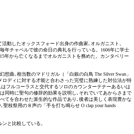
代にかけて活動したオックスフォード出身の作曲家､オルガニスト。
も毎年チャペルで彼の命日の典礼を行っている。1606年に学士
も1615年から亡くなるまでオルガニストを務めた。カンタベリー
当数のマドリガル（「白銀の白鳥 The Silver Swan」
メロディに対する才能と合わさった完璧に熟練した対位法が特
であり､これはフルコーラスと交代するソロのカウンターテナーあるいは
は同時に聖句の修辞的効果を説明し､それでいてあからさまで
べてを合わせた派生的な作品であり､後者は美しく表現豊かな
祭用の８声の「手を打ち鳴らせ O clap your hands
ルンと比較している。