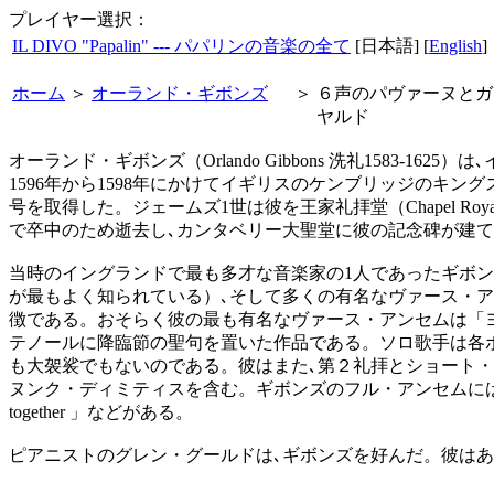
プレイヤー選択：
IL DIVO "Papalin" --- パパリンの音楽の全て
[日本語] [
English
]
ホーム
＞
オーランド・ギボンズ
＞
６声のパヴァーヌとガ
ヤルド
オーランド・ギボンズ（Orlando Gibbons 洗礼158
1596年から1598年にかけてイギリスのケンブリッジのキ
号を取得した。ジェームズ1世は彼を王家礼拝堂（Chapel 
で卒中のため逝去し､カンタベリー大聖堂に彼の記念碑が建
当時のイングランドで最も多才な音楽家の1人であったギボンズは､
が最もよく知られている）､そして多くの有名なヴァース・
徴である。おそらく彼の最も有名なヴァース・アンセムは「ヨハネの証は
テノールに降臨節の聖句を置いた作品である。ソロ歌手は各
も大袈裟でもないのである。彼はまた､第２礼拝とショート
ヌンク・ディミティスを含む。ギボンズのフル・アンセムには､表現豊かな「
together 」などがある。
ピアニストのグレン・グールドは､ギボンズを好んだ。彼は