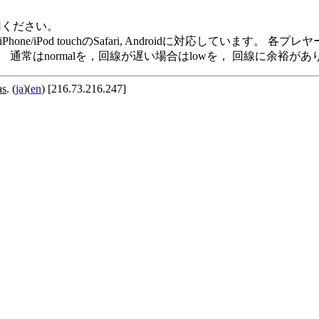
用ください。
me Player, iPod/iPhone/iPod touchのSafari, Andro
います。 通常はnormalを，回線が遅い場合はlowを， 回線に余
as
. (
ja
)(
en
) [216.73.216.247]