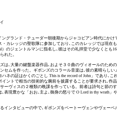
イ
3-1625）は､イングランド・テューダー朝後期からジャコビアン時
ングス・カレッジの聖歌隊に参加しており､このカレッジでは現在
Royal）のジェントルマンに指名し､彼はその礼拝堂で少なくと
てられた。
大量の鍵盤楽器作品､およそ３０曲のヴィオールのための幻想曲､相
アンセムを作った。ギボンズのコラール音楽は､彼の素晴らしい
かくのごとし This is the record of John」
ポイントで相当の技術的な腕前を披露することが要求され､作品
・サーヴィスの２種類の晩課を作っている。前者は詩句と節のす
おお､主よ､御身の怒りで O Lord in thy wrath」や､聖枝
あるインタビューの中で､ギボンズをベートーヴェンやヴェーベ