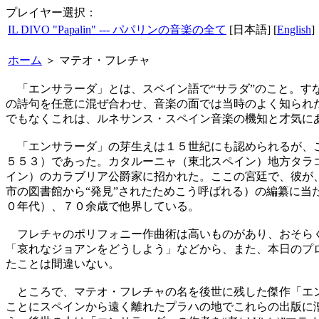
プレイヤー選択：
IL DIVO "Papalin" --- パパリンの音楽の全て
[日本語] [
English
]
ホーム
＞
マテオ・フレチャ
「エンサラーダ」とは、スペイン語で“サラダ”のこと。す
の詩句を任意に混ぜ合わせ、音楽の面では当時のよく知られ
でもなくこれは、ルネサンス・スペイン音楽の機知と才気に
「エンサラーダ」の芽生えは１５世紀にも認められるが、こ
５５３）であった。カタルーニャ（東北スペイン）地方タラ
イン）のカラブリア公爵家に招かれた。ここの宮廷で、彼が
市の図書館から“発見”されたためこう呼ばれる）の編纂に
０年代）、７０余歳で他界している。
フレチャのポリフォニー作曲術は高いものがあり、おそらく
「哀れなジョアンをどうしよう」などから、また、本日のプ
たことは間違いない。
ところで、マテオ・フレチャの名を後世に残した傑作「エン
ことにスペインから遠く離れたプラハの地でこれらの出版に