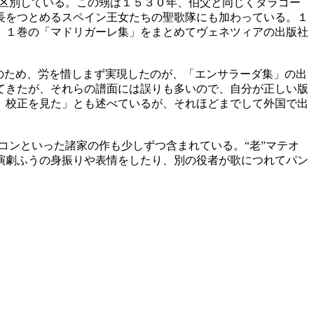
”～として区別している。この甥は１５３０年、伯父と同じくタラゴー
長をつとめるスペイン王女たちの聖歌隊にも加わっている。１
、１巻の「マドリガーレ集」をまとめてヴェネツィアの出版社
のため、労を惜しまず実現したのが、「エンサラーダ集」の出
てきたが、それらの譜面には誤りも多いので、自分が正しい版
、校正を見た」とも述べているが、それほどまでして外国で出
ンといった諸家の作も少しずつ含まれている。“老”マテオ
演劇ふうの身振りや表情をしたり、別の役者が歌につれてパン