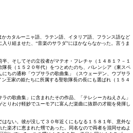
ほかカタルーニャ語、ラテン語、イタリア語、フランス語など
入り組ませた、“音楽のサラダ”にほかならなかった。言うま
前半、そしてその立役者がマテオ・フレチャ（１４８１？－１
歌隊長（１５２０年代）をつとめたのち、バレンシア（東スペ
んにちの通称「ウプサラの歌曲集」（スウェーデン、ウプサラ
イン王家の姫たちに所属する聖歌隊長の長にも選ばれ（１５４
サラの歌曲集」に含まれたその作品、「テレシーカねえさん」
がとりわけ軽妙でユーモアに富んだ楽曲に抜群の才能を発揮し
ではない。彼が没して３０年近くにもなる１５８１年、意外な
れた楽才に恵まれた甥であった。同名なので両者を混同せぬよ