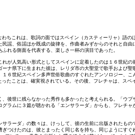
なわちこれは、歌詞の面ではスペイン（カスティーリャ）語の
た民謡、俗謡ほか既成の旋律を、作曲者みずからのそれと自由に
あふれる側面を代表する、楽しさ一杯の演目であった。
れが人気高い形式としてスペインに定着したのは１６世紀の
ゴーナ県下に生まれた彼は、レリダ市の大聖堂で歌手および聖
、１６世紀スペイン多声世俗歌曲のすぐれたアンソロジー、こ
当たったことは、確実視されている。その後、フレチャは、スペ
、後世に残らなかった秀作も多かったと考えられる。「ウプ
ログラムに３篇が聴かれる「エンサラーダ」からも、フレチャ
サラーダ」の数々は、けっして、彼の生前に出版されたもの
漕ぎつけたのは、彼とまったく同じ名を持ち、同じようにすぐ