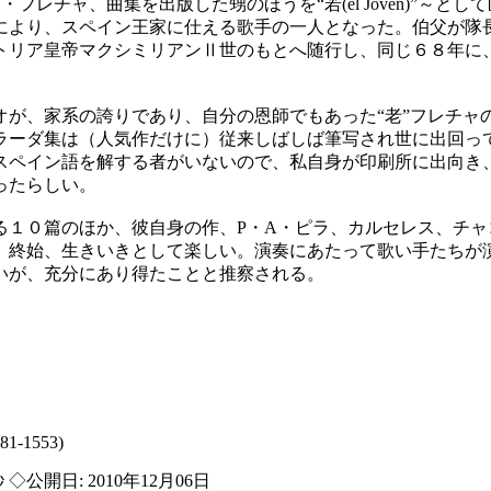
マテオ・フレチャ、曲集を出版した甥のほうを“若(el Joven)
により、スペイン王家に仕える歌手の一人となった。伯父が隊
トリア皇帝マクシミリアンⅡ世のもとへ随行し、同じ６８年に
が、家系の誇りであり、自分の恩師でもあった“老”フレチャ
ラーダ集は（人気作だけに）従来しばしば筆写され世に出回っ
スペイン語を解する者がいないので、私自身が印刷所に出向き
ったらしい。
１０篇のほか、彼自身の作、P・A・ピラ、カルセレス、チャコ
、終始、生きいきとして楽しい。演奏にあたって歌い手たちが
いが、充分にあり得たことと推察される。
81-1553)
 ◇公開日: 2010年12月06日