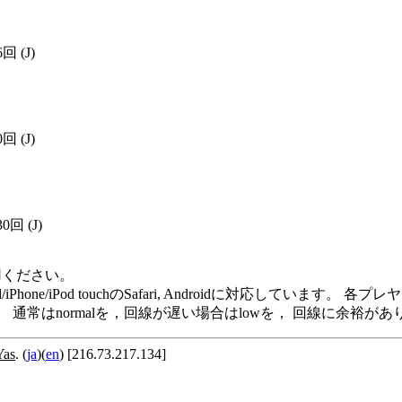
6回
(J)
0回
(J)
30回
(J)
用ください。
e Player, iPad/iPhone/iPod touchのSafari, Andro
います。 通常はnormalを，回線が遅い場合はlowを， 回線に余
Yas
. (
ja
)(
en
) [216.73.217.134]