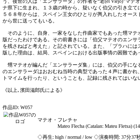
う、後世の人は「エンサラーダ」の作者を“老(el Viejo)”
ナ県下に生まれ、１３歳の時から、疑いなく伯父の引き立て
５６８年からは、スペイン王女のひとりが輿入れしたオース
から世に送ってもいる。
そのように、自身、一家をなした作曲家でもあった甥マテオ
版だったわけである。その前書きには「伯父マテオのエンサ
を残さねばと考えた」と記されている。また、「プラハには
版した理由は、結局、スペインにおける出版事情の困難であ
甥マテオが編んだ「エンサラーダ集」には、伯父の手になる
のエンサラーダはおおむね当時の典型であった４声に書かれ
トマイムを行ったり、ということも、記録に残されてはいな
《以上､濱田滋郎氏による》
作品ID: W057
マテオ・フレチャ
Mateo Flecha (Catalan: Mateu Fletxa) (14
◇再生:
high / normal / low
◇演奏時間: 37分37秒