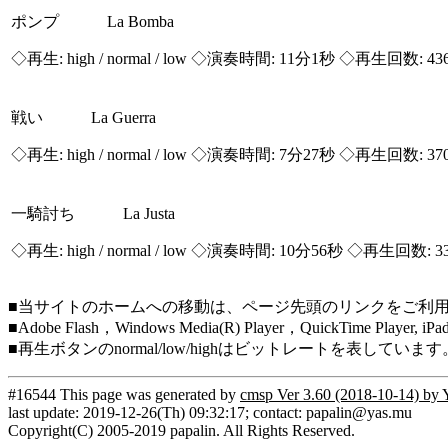
ポンプ La Bomba
◇再生:
high / normal / low
◇演奏時間: 11分1秒 ◇再生回数: 43
戦い La Guerra
◇再生:
high / normal / low
◇演奏時間: 7分27秒 ◇再生回数: 37
一騎討ち La Justa
◇再生:
high / normal / low
◇演奏時間: 10分56秒 ◇再生回数: 3
■当サイトのホームへの移動は、ページ先頭のリンクをご利
■Adobe Flash，Windows Media(R) Player，QuickTim
■再生ボタンのnormal/low/highはビットレートを表して
#16544 This page was generated by
cmsp Ver 3.60 (2018-10-14) by 
last update: 2019-12-26(Th) 09:32:17; contact: papalin@yas.mu
Copyright(C) 2005-2019 papalin. All Rights Reserved.