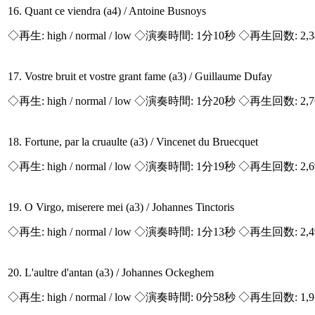
16. Quant ce viendra (a4) / Antoine Busnoys
◇再生:
high / normal / low
◇演奏時間: 1分10秒 ◇再生回数: 2,
17. Vostre bruit et vostre grant fame (a3) / Guillaume Dufay
◇再生:
high / normal / low
◇演奏時間: 1分20秒 ◇再生回数: 2,
18. Fortune, par la cruaulte (a3) / Vincenet du Bruecquet
◇再生:
high / normal / low
◇演奏時間: 1分19秒 ◇再生回数: 2,
19. O Virgo, miserere mei (a3) / Johannes Tinctoris
◇再生:
high / normal / low
◇演奏時間: 1分13秒 ◇再生回数: 2,
20. L'aultre d'antan (a3) / Johannes Ockeghem
◇再生:
high / normal / low
◇演奏時間: 0分58秒 ◇再生回数: 1,