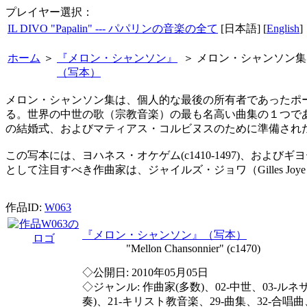
プレイヤー選択：
IL DIVO "Papalin" --- パパリンの音楽の全て
[日本語] [
English
]
ホーム
＞
『メロン・シャンソン』
＞
メロン・シャンソン集
（写本）
メロン・シャンソン集は、個人的な最後の所有者であったポール・シ
る。世界の中世の歌（宗教音楽）の最も名高い曲集の１つであ
の結婚式、およびマティアス・コルビヌスのために準備され
この写本には、ヨハネス・オケゲム(c1410-1497)、および
として注目すべき作曲家は、ジャイルズ・ジョワ（Gilles Joye c1
作品ID:
W063
『メロン・シャンソン』（写本）
"Mellon Chansonnier" (c1470)
◇公開日: 2010年05月05日
◇ジャンル: 作曲家(多数)、02-中世、03-ルネ
奏)、21-キリスト教音楽、29-曲集、32-合唱曲