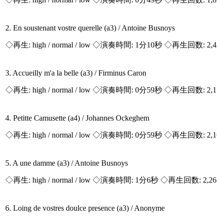
2. En soustenant vostre querelle (a3) / Antoine Busnoys
◇再生:
high / normal / low
◇演奏時間: 1分10秒 ◇再生回数: 2,
3. Accueilly m'a la belle (a3) / Firminus Caron
◇再生:
high / normal / low
◇演奏時間: 0分59秒 ◇再生回数: 2,
4. Petitte Camusette (a4) / Johannes Ockeghem
◇再生:
high / normal / low
◇演奏時間: 0分59秒 ◇再生回数: 2,
5. A une damme (a3) / Antoine Busnoys
◇再生:
high / normal / low
◇演奏時間: 1分6秒 ◇再生回数: 2,2
6. Loing de vostres doulce presence (a3) / Anonyme