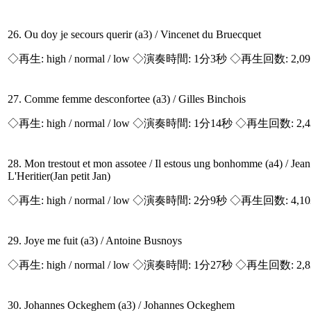
26. Ou doy je secours querir (a3) / Vincenet du Bruecquet
◇再生:
high / normal / low
◇演奏時間: 1分3秒 ◇再生回数: 2,0
27. Comme femme desconfortee (a3) / Gilles Binchois
◇再生:
high / normal / low
◇演奏時間: 1分14秒 ◇再生回数: 2,
28. Mon trestout et mon assotee / Il estous ung bonhomme (a4) / Jean
L'Heritier(Jan petit Jan)
◇再生:
high / normal / low
◇演奏時間: 2分9秒 ◇再生回数: 4,1
29. Joye me fuit (a3) / Antoine Busnoys
◇再生:
high / normal / low
◇演奏時間: 1分27秒 ◇再生回数: 2,
30. Johannes Ockeghem (a3) / Johannes Ockeghem