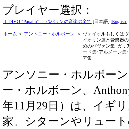
プレイヤー選択：
IL DIVO "Papalin" --- パパリンの音楽の全て
[日本語] [
English
]
ホーム
＞
アントニー・ホルボーン
＞
ヴァイオルもしくはヴ
イオリン属と管楽器の
めのパヴァン集･ガリ
ード集･アルメーン集
ア集
アンソニー・ホルボーン
ー・ホルボーン、Anthony Ho
年11月29日）は、イギ
家。シターンやリュート