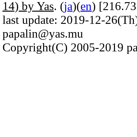
14) by Yas
. (
ja
)(
en
) [216.7
last update: 2019-12-26(Th)
papalin@yas.mu
Copyright(C) 2005-2019 pap