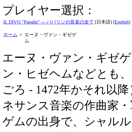
プレイヤー選択：
IL DIVO "Papalin" --- パパリンの音楽の全て
[日本語] [
English
]
ホーム
＞
エーヌ・ヴァン・ギゼゲ
ム
エーヌ・ヴァン・ギゼゲ
ン・ヒゼヘムなどとも、Hayne 
ごろ - 1472年かそれ
ネサンス音楽の作曲家・
ゲムの出身で、シャルル