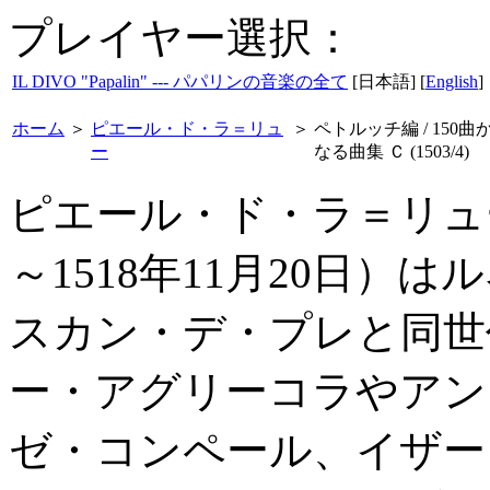
プレイヤー選択：
IL DIVO "Papalin" --- パパリンの音楽の全て
[日本語] [
English
]
ホーム
＞
ピエール・ド・ラ＝リュ
＞
ペトルッチ編 / 150曲
ー
なる曲集 Ｃ (1503/4)
ピエール・ド・ラ＝リュー(Pier
～1518年11月20日
スカン・デ・プレと同世
ー・アグリーコラやアン
ゼ・コンペール、イザー