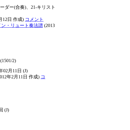
コーダー(合奏)、21-キリスト
0月12日 作成)
コメント
イン・リュート奏法譜
(2013
(1501/2)
2年02月11日
(J)
2012年2月11日 作成)
コ
2回
(J)