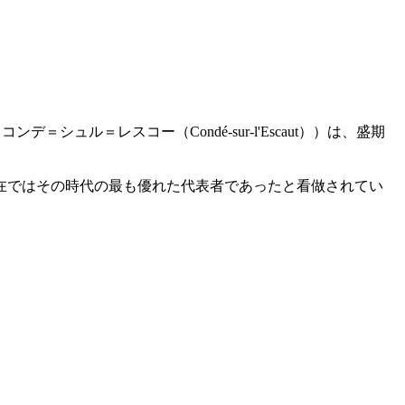
521年8月27日 コンデ＝シュル＝レスコー（Condé-sur-l'Escaut））は、盛期
在ではその時代の最も優れた代表者であったと看做されてい