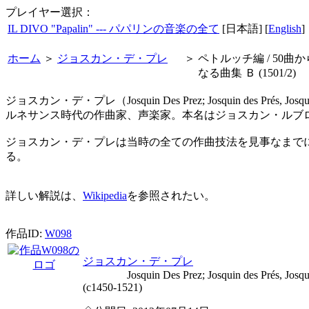
プレイヤー選択：
IL DIVO "Papalin" --- パパリンの音楽の全て
[日本語] [
English
]
ホーム
＞
ジョスカン・デ・プレ
＞
ペトルッチ編 / 50曲か
なる曲集 Ｂ (1501/2)
ジョスカン・デ・プレ（Josquin Des Prez; Josquin des Prés, 
ルネサンス時代の作曲家、声楽家。本名はジョスカン・ルブロアット（Jos
ジョスカン・デ・プレは当時の全ての作曲技法を見事なまで
る。
詳しい解説は、
Wikipedia
を参照されたい。
作品ID:
W098
ジョスカン・デ・プレ
Josquin Des Prez; Josquin des Prés, Josquin 
(c1450-1521)