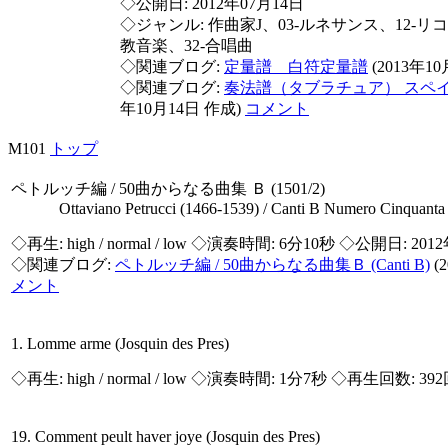
◇公開日: 2012年07月14日
◇ジャンル: 作曲家J、03-ルネサンス、12-リ
教音楽、32-合唱曲
◇関連ブログ:
定量譜 白符定量譜
(2013年1
◇関連ブログ:
奏法譜（タブラチュア） スペ
年10月14日 作成)
コメント
M101
トップ
ペトルッチ編 / 50曲からなる曲集 Ｂ (1501/2)
Ottaviano Petrucci (1466-1539) / Canti B Numero Cinquanta 
◇再生:
high / normal / low
◇演奏時間: 6分10秒 ◇公開日: 201
◇関連ブログ:
ペトルッチ編 / 50曲からなる曲集Ｂ (Canti B)
(
メント
1. Lomme arme (Josquin des Pres)
◇再生:
high / normal / low
◇演奏時間: 1分7秒 ◇再生回数: 39
19. Comment peult haver joye (Josquin des Pres)