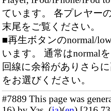
ています。 各プレヤー
末尾をご覧ください。
■再生ボタンのnormal/l
います。 通常はnorma
回線に余裕がありさらに高
をお選びください。
#7889 This page was gener
16) by Yas
. (
ja
)(
en
) [216.7