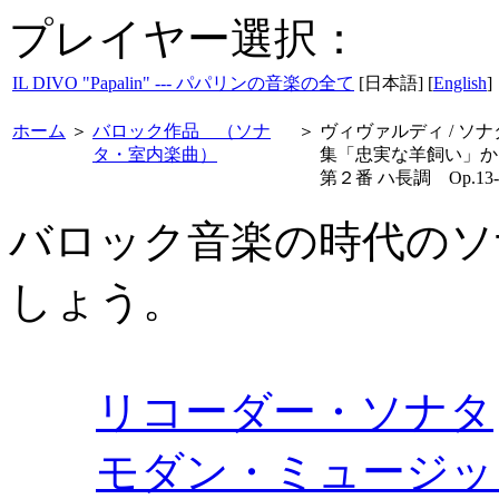
プレイヤー選択：
IL DIVO "Papalin" --- パパリンの音楽の全て
[日本語] [
English
]
ホーム
＞
バロック作品 （ソナ
＞
ヴィヴァルディ / ソナ
タ・室内楽曲）
集「忠実な羊飼い」か
第２番 ハ長調 Op.13-
バロック音楽の時代のソ
しょう。
リコーダー・ソナタ
モダン・ミュージッ