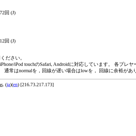
372回
(J)
312回
(J)
用ください。
me Player, iPod/iPhone/iPod touchのSafari, Andro
います。 通常はnormalを，回線が遅い場合はlowを， 回線に余
as
. (
ja
)(
en
) [216.73.217.173]