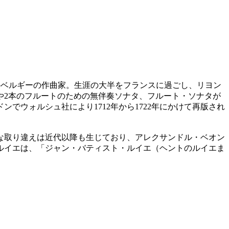
トのヘント出身のベルギーの作曲家。生涯の大半をフランスに過ごし、リヨン
や2本のフルートのための無伴奏ソナタ、フルート・ソナタが
ンでウォルシュ社により1712年から1722年にかけて再版され
ような取り違えは近代以降も生じており、アレクサンドル・ベオン
ルイエは、「ジャン・バティスト・ルイエ（ヘントのルイエま