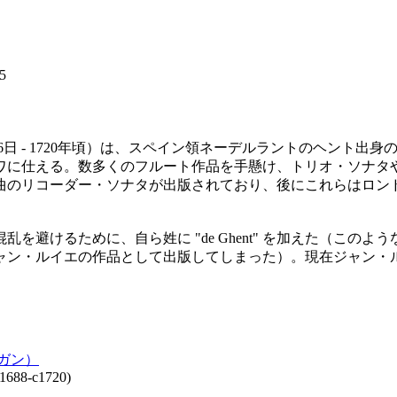
5
t, 1688年7月6日 - 1720年頃）は、スペイン領ネーデルラン
ワに仕える。数多くのフルート作品を手懸け、トリオ・ソナタ
48曲のリコーダー・ソナタが出版されており、後にこれらはロンド
を避けるために、自ら姓に "de Ghent" を加えた（この
ャン・ルイエの作品として出版してしまった）。現在ジャン・
ガン）
1688-c1720)