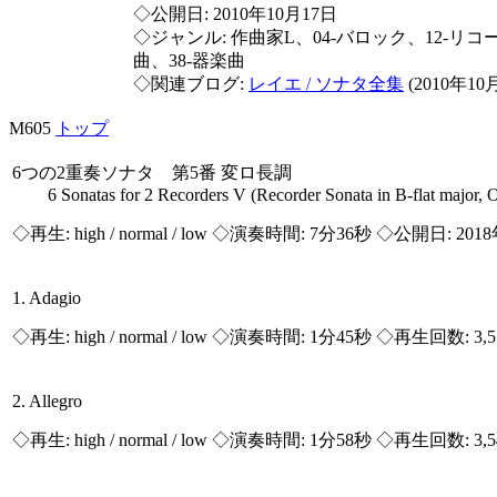
◇公開日: 2010年10月17日
◇ジャンル: 作曲家L、04-バロック、12-リコ
曲、38-器楽曲
◇関連ブログ:
レイエ / ソナタ全集
(2010年10
M605
トップ
6つの2重奏ソナタ 第5番 変ロ長調
6 Sonatas for 2 Recorders V (Recorder Sonata in B-flat major, O
◇再生:
high / normal / low
◇演奏時間: 7分36秒 ◇公開日: 201
1. Adagio
◇再生:
high / normal / low
◇演奏時間: 1分45秒 ◇再生回数: 3,
2. Allegro
◇再生:
high / normal / low
◇演奏時間: 1分58秒 ◇再生回数: 3,