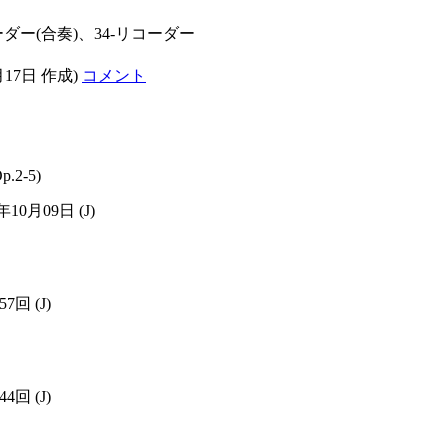
ーダー(合奏)、34-リコーダー
月17日 作成)
コメント
p.2-5)
8年10月09日
(J)
557回
(J)
544回
(J)