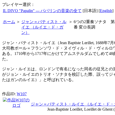
プレイヤー選択：
IL DIVO "Papalin" --- パパリンの音楽の全て
[日本語] [
English
]
ホーム
＞
ジャン＝バティスト・ル
＞
6つの2重奏ソナタ 第
イエ （ルイエ・ド・ガ
番 変ロ長調
ン）
ジャン・バティスト・ルイエ（Jean Baptiste Lœille
大司教ポール＝フランソワ・ド・ヌイヴィル・ド・ヴィルロ
ある。1710年から1717年にかけてアムステルダムでしめて
た。
ジャン・ルイエは、ロンドンで有名になった同名の従兄との混乱
がジョン・ルイエのトリオ・ソナタを校訂した際、誤ってジ
たはガンのルイエ）」と呼ばれている。
作品ID:
W107
ジャン＝バティスト・ルイエ （ルイエ・ド・
Jean-Baptiste Loeillet, Loeillet de Ghent (