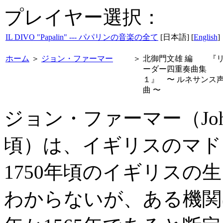
プレイヤー選択：
IL DIVO "Papalin" --- パパリンの音楽の全て
[日本語] [
English
]
ホーム
＞
ジョン・ファーマー
＞
北御門文雄 編 『
ーダー四重奏曲集
１』 〜 ルネサンス
曲 〜
ジョン・ファーマー（John Fa
頃）は、イギリスのマド
1750年頃のイギリスの
わからないが、ある機関は