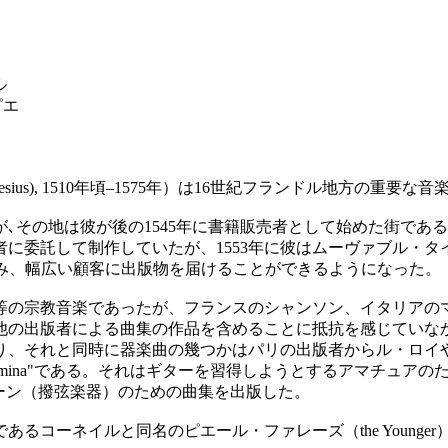
ル
ピエ
品
as Petrus Phalesius), 1510年頃–1575年）は16世紀フ
､その地は彼が後の1545年に書籍販売者として始めた街である
に委託して制作していたが、1553年に彼はムーヴァブル・タイ
と手を組み、幅広い顧客に出版物を届けることができるようになった。
等の宗教音楽であったが、フランスのシャンソン、イタリアの
他の出版者による曲集の作品を含めることに抵抗を感じていな
り、それと同時に器楽曲の幾つかはパリの出版者からル・ロイ
erna ludenda carmina"である。それはギターを習得しようと
名でシターン（撥弦楽器）のための曲集を出版した。
あるコーネイルと同名のピエール・ファレーズ（the Younge