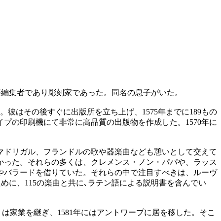
ランドル地方の重要な音楽編集者であり彫刻家であった。同名の息子がいた。
。彼はその後すぐに出版所を立ち上げ、1575年までに189もの
プの印刷機にて非常に高品質の出版物を作成した。1570年に
マドリガル、フランドルの歌や器楽曲なども憩いとして交えて
かった。それらの多くは、クレメンス・ノン・パパや、ラッス
やバラードを借りていた。それらの中で注目すべきは、ルーヴ
するアマチュアのために、115の楽曲と共に､ラテン語による説明書を含んでい
r）は家業を継ぎ、1581年にはアントワープに居を移した。そこ