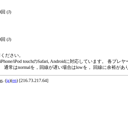
0回
(J)
0回
(J)
用ください。
me Player, iPod/iPhone/iPod touchのSafari, Andro
います。 通常はnormalを，回線が遅い場合はlowを， 回線に余
as
. (
ja
)(
en
) [216.73.217.64]