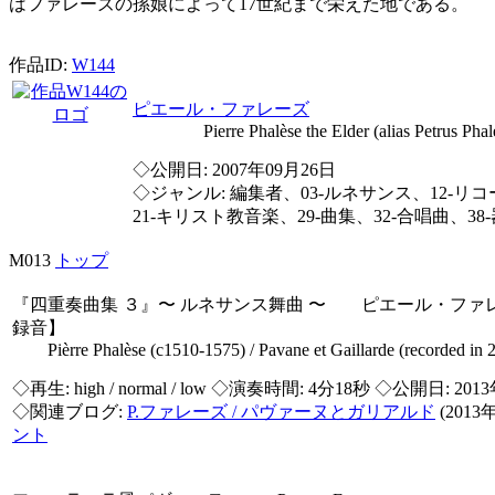
はファレーズの孫娘によって17世紀まで栄えた地である。
作品ID:
W144
ピエール・ファレーズ
Pierre Phalèse the Elder (alias Petrus Phale
◇公開日: 2007年09月26日
◇ジャンル: 編集者、03-ルネサンス、12-リコー
21-キリスト教音楽、29-曲集、32-合唱曲、38
M013
トップ
『四重奏曲集 ３』〜 ルネサンス舞曲 〜 ピエール・ファレ
録音】
Pièrre Phalèse (c1510-1575) / Pavane et Gaillarde (recorded in 
◇再生:
high / normal / low
◇演奏時間: 4分18秒 ◇公開日: 201
◇関連ブログ:
P.ファレーズ / パヴァーヌとガリアルド
(2013
ント