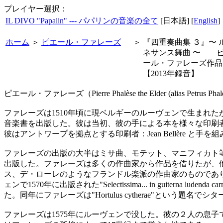
プレイヤー選択：
IL DIVO "Papalin" --- パパリンの音楽の全て
[日本語] [
English
]
ホーム
＞
ピエール・ファレーズ
＞
『四重奏曲集 ３』〜 
ネサンス舞曲 〜 
ール・ファレーズ作
【2013年録音】
ピエール・ファレーズ（Pierre Phalèse the Elder (ali
ファレーズは1510年頃に現ベルギーのルーヴェンで生まれたが
音楽書を出版した。彼は当初、彼の手による本を様々な印刷者
彼はアントワープを拠点とする印刷者：Jean Bellère 
ファレーズの出版の大半はミサ曲、モテット、マニフィカト
出版した。ファレーズは多くの作曲家から作品を借りたが、
ス、デ・ローレのようなフランドル楽派の作曲家のものであ
ェンで1570年に出版された"Selectissima... in guit
た。同年にファレーズは"Hortulus cytherae"という題
ファレーズは1575年にルーヴェンで没した。彼の２人の息子で