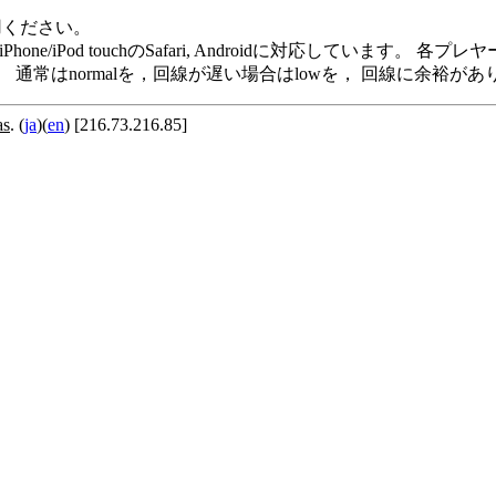
用ください。
me Player, iPod/iPhone/iPod touchのSafari, Andro
います。 通常はnormalを，回線が遅い場合はlowを， 回線に余
as
. (
ja
)(
en
) [216.73.216.85]