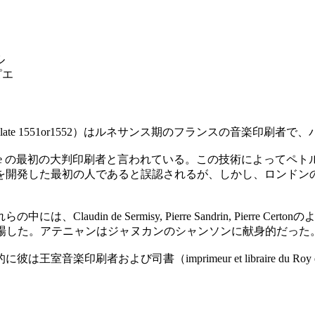
ル
ピエ
品
t, c.1494 - late 1551or1552）はルネサンス期のフランスの音楽印
 movable type の最初の大判印刷者と言われている。この技術
開発した最初の人であると誤認されるが、しかし、ロンドンの
laudin de Sermisy, Pierre Sandrin, Pier
最も多く登場した。アテニャンはジャヌカンのシャンソンに献身的だった
刷者および司書（imprimeur et libraire du Roy 