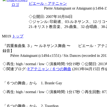
ピエール・アテニャン
Pierre Attaingnant or Attaignant (c1494-15
◇公開日: 2007年10月04日
◇ジャンル: 印刷者、03-ルネサンス、12-リコー
21-キリスト教音楽、29-曲集、32-合唱曲、38
M019
トップ
『四重奏曲集 ３』〜 ルネサンス舞曲 〜 ピエール・アテニ
録音】
Pièrre Attaingnant (c1494-c1551) / Six Dances (recorded in 201
◇再生:
high / normal / low
◇演奏時間: 9分19秒 ◇公開日: 201
◇関連ブログ:
P.アテニャン / ６つの舞曲
(2013年04月15日 作
「６つの舞曲」から 1. Branle Gay
◇再生:
high / normal / low
◇演奏時間: 1分17秒 ◇再生回数: 87
「６つの舞曲」から 2. Tourdion