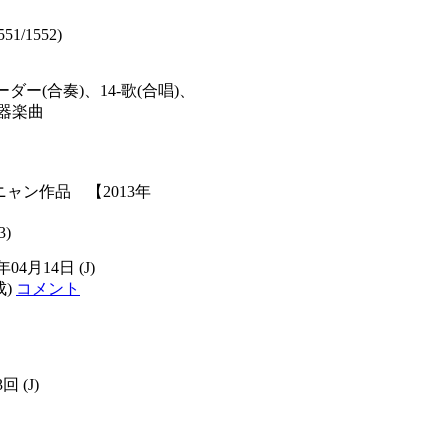
51/1552)
ダー(合奏)、14-歌(合唱)、
-器楽曲
ャン作品 【2013年
3)
3年04月14日
(J)
成)
コメント
3回
(J)