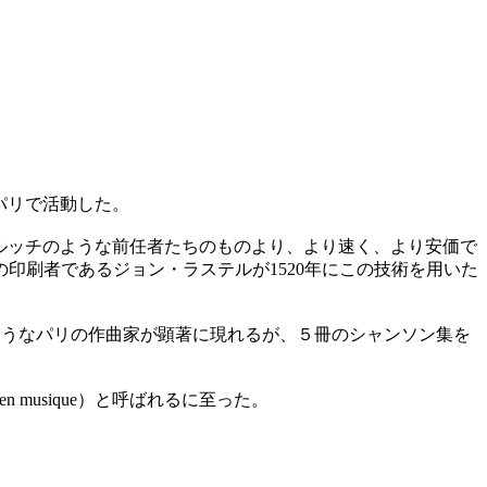
刷者で、パリで活動した。
によってペトルッチのような前任者たちのものより、より速く、より安価で
印刷者であるジョン・ラステルが1520年にこの技術を用いた
re Certonのようなパリの作曲家が顕著に現れるが、５冊のシャンソン集を
。
en musique）と呼ばれるに至った。