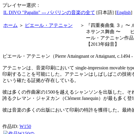
プレイヤー選択：
IL DIVO "Papalin" --- パパリンの音楽の全て
[日本語] [
English
]
ホーム
＞
ピエール・アテニャン
＞
『四重奏曲集 ３』〜 
ネサンス舞曲 〜 
ール・アテニャン作
【2013年録音】
ピエール・アテニャン（Pierre Attaingnant or Attaignan
アテニャンは、音楽印刷において single-impression
印刷することを可能にした。アテニャンはしばしばこの技術を
という確たる証拠が存在している。
彼は多くの作曲家の1500を越えるシャンソンを出版した。それらの中には、C
誇るクレマン・ジャヌカン（Clément Janequin）が
彼は音楽の多くの出版において印刷の特許を獲得した。最終的に彼は王室音楽印
作品ID:
W150