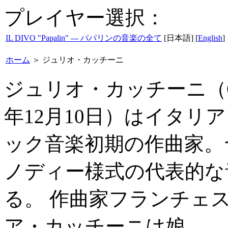
プレイヤー選択：
IL DIVO "Papalin" --- パパリンの音楽の全て
[日本語] [
English
]
ホーム
＞
ジュリオ・カッチーニ
ジュリオ・カッチーニ（Giulio 
年12月10日）はイタリ
ック音楽初期の作曲家。
ノディー様式の代表的な
る。 作曲家フランチェ
ア・カッチーニは娘。