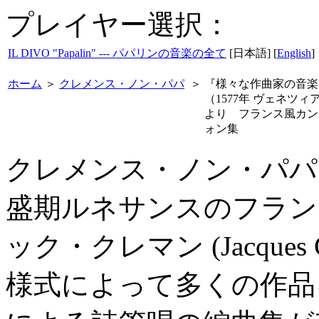
プレイヤー選択：
IL DIVO "Papalin" --- パパリンの音楽の全て
[日本語] [
English
]
ホーム
＞
クレメンス・ノン・パパ
＞
『様々な作曲家の音楽
（1577年 ヴェネツィ
より フランス風カン
ォン集
クレメンス・ノン・パパ（Jaco
盛期ルネサンスのフラン
ック・クレマン (Jacques
様式によって多くの作品