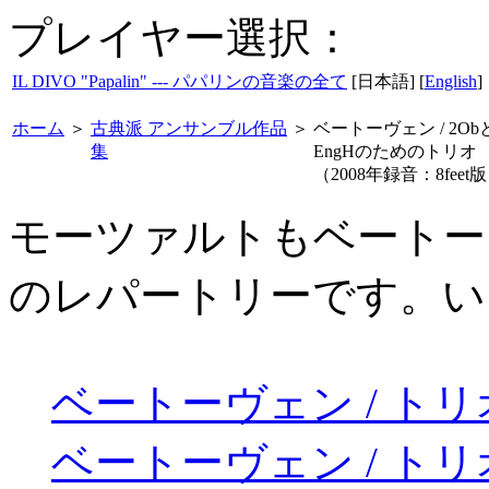
プレイヤー選択：
IL DIVO "Papalin" --- パパリンの音楽の全て
[日本語] [
English
]
ホーム
＞
古典派 アンサンブル作品
＞
ベートーヴェン / 2Ob
集
EngHのためのトリ
（2008年録音：8feet
モーツァルトもベートー
のレパートリーです。い
ベートーヴェン / トリオ 
ベートーヴェン / トリオ 