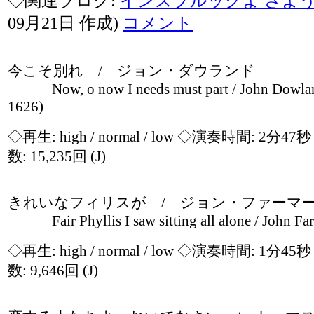
◇関連ブログ:
インスブルックよ さよ
09月21日 作成)
コメント
今こそ別れ / ジョン・ダウランド
Now, o now I needs must part / John Dowlan
1626)
◇再生:
high / normal / low
◇演奏時間: 2分47
数: 15,235回
(J)
きれいなフィリスが / ジョン・ファーマ
Fair Phyllis I saw sitting all alone / John Far
◇再生:
high / normal / low
◇演奏時間: 1分45
数: 9,646回
(J)