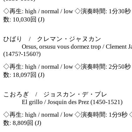
◇再生:
high / normal / low
◇演奏時間: 1分30
数: 10,030回
(J)
ひばり / クレマン・ジャヌカン
Orsus, orsusu vous dormez trop / Clement J
(1475?-1560?)
◇再生:
high / normal / low
◇演奏時間: 2分50
数: 18,097回
(J)
こおろぎ / ジョスカン・デ・プレ
El grillo / Josquin des Prez (1450-1521)
◇再生:
high / normal / low
◇演奏時間: 1分9秒
数: 8,809回
(J)