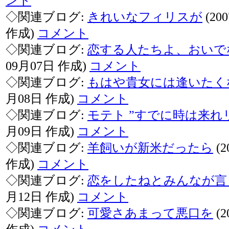
ント
◇関連ブログ:
きれいなフィリスが
(20
作成)
コメント
◇関連ブログ:
恋する人たちよ、おいで
09月07日 作成)
コメント
◇関連ブログ:
もはや貴女には逢いたく
月08日 作成)
コメント
◇関連ブログ:
モテト ”すでに時は来れ
月09日 作成)
コメント
◇関連ブログ:
羊飼いが新米だったら
(2
作成)
コメント
◇関連ブログ:
恋をしたねとみんなが言
月12日 作成)
コメント
◇関連ブログ:
可愛さあまって悪口を
(2