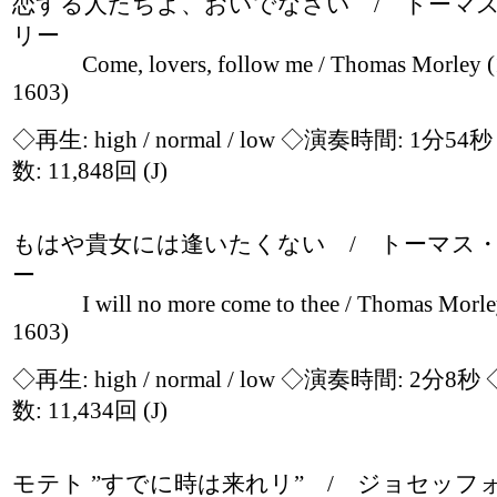
恋する人たちよ、おいでなさい / トーマ
リー
Come, lovers, follow me / Thomas Morley (
1603)
◇再生:
high / normal / low
◇演奏時間: 1分54
数: 11,848回
(J)
もはや貴女には逢いたくない / トーマス
ー
I will no more come to thee / Thomas Morle
1603)
◇再生:
high / normal / low
◇演奏時間: 2分8秒
数: 11,434回
(J)
モテト ”すでに時は来れリ” / ジョセッフ