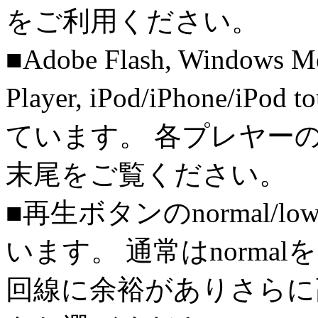
をご利用ください。
■Adobe Flash, Windows M
Player, iPod/iPhone/iPo
ています。 各プレヤー
末尾をご覧ください。
■再生ボタンのnormal/l
います。 通常はnorma
回線に余裕がありさらに高