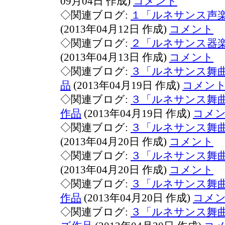
09月04日 作成)
コメント
◇関連ブログ:
１「ルネサンス声楽
(2013年04月12日 作成)
コメント
◇関連ブログ:
２「ルネサンス器楽
(2013年04月13日 作成)
コメント
◇関連ブログ:
３「ルネサンス舞
品
(2013年04月19日 作成)
コメン
◇関連ブログ:
３「ルネサンス舞
作品
(2013年04月19日 作成)
コメ
◇関連ブログ:
３「ルネサンス舞
(2013年04月20日 作成)
コメント
◇関連ブログ:
３「ルネサンス舞
(2013年04月20日 作成)
コメント
◇関連ブログ:
３「ルネサンス舞
作品
(2013年04月20日 作成)
コメ
◇関連ブログ:
３「ルネサンス舞