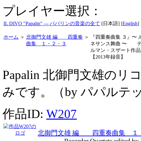
プレイヤー選択：
IL DIVO "Papalin" --- パパリンの音楽の全て
[日本語] [
English
]
ホーム
＞
北御門文雄 編 四重奏
＞
『四重奏曲集 ３』〜 
曲集 １・２・３
ネサンス舞曲 〜 
ルマン・スザート作
【2013年録音】
Papalin 北御門文雄
みです。（by パパルテ
作品ID:
W207
北御門文雄 編 四重奏曲集 １