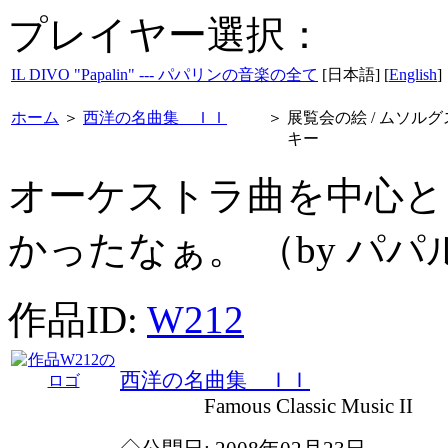
プレイヤー選択：
IL DIVO "Papalin" --- パパリンの音楽の全て
[日本語] [
English
]
ホーム
＞
西洋の名曲集 ＩＩ
＞
展覧会の絵 / ムソルグ
キー
オーケストラ曲を中心と
かったなぁ。 （by パ
作品ID:
W212
西洋の名曲集 ＩＩ
Famous Classic Music II