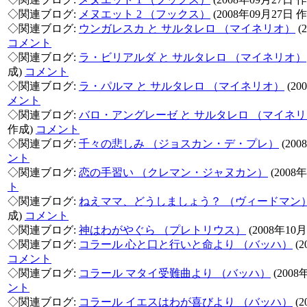
◇関連ブログ:
メヌエット 2 （フックス）
(2008年09月27日 
◇関連ブログ:
ウンガレスカ と サルタレロ （マイネリオ）
(
コメント
◇関連ブログ:
ラ・ビリアルダ と サルタレロ （マイネリオ）
成)
コメント
◇関連ブログ:
ラ・パルマ と サルタレロ （マイネリオ）
(20
メント
◇関連ブログ:
バロ・アングレーゼ と サルタレロ （マイネ
作成)
コメント
◇関連ブログ:
千々の悲しみ （ジョスカン・デ・プレ）
(20
ント
◇関連ブログ:
恋の手習い （クレマン・ジャヌカン）
(2008
ト
◇関連ブログ:
ねえママ、どうしましょう？ （ヴィードマン
成)
コメント
◇関連ブログ:
神はわがやぐら （プレトリウス）
(2008年10
◇関連ブログ:
コラール 心と口と行いと命より （バッハ）
(2
コメント
◇関連ブログ:
コラール マタイ受難曲より （バッハ）
(2008
ント
◇関連ブログ:
コラール イエスはわが喜びより （バッハ）
(2