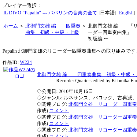
プレイヤー選択：
IL DIVO "Papalin" --- パパリンの音楽の全て
[日本語] [
English
]
ホーム
＞
北御門文雄 編 四重奏
＞
北御門文雄 編 『
曲集 初級・中級・上級
ーダー四重奏曲集』 
初級編 〜
Papalin 北御門文雄のリコーダー四重奏曲集への取り組みです
作品ID:
W224
北御門文雄 編 四重奏曲集 初級・中級・
Recorder Quartets edited by Kitamika Fu
◇公開日: 2010年10月16日
◇ジャンル: ルネサンス、バロック、古典派
◇関連ブログ:
北御門文雄 リコーダー四重奏
作成)
コメント
◇関連ブログ:
北御門文雄 リコーダー四重奏
作成)
コメント
◇関連ブログ:
北御門文雄 リコーダー四重奏
作成)
コメント