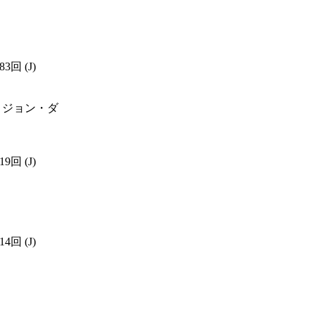
583回
(J)
 ジョン・ダ
819回
(J)
414回
(J)