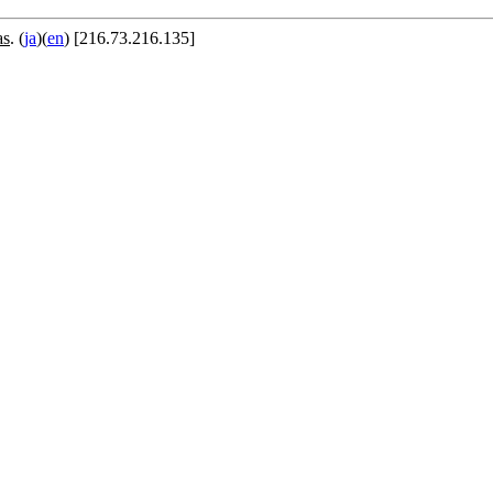
as
. (
ja
)(
en
) [216.73.216.135]