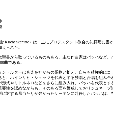
神
望
ata、独: Kirchenkantate）は、主にプロテスタント教会
加えられた。
は聖書から取っているものもある。主な作曲家はバッハなど。
00曲である。
ィン・ルターは音楽を神からの賜物と捉え、自らも積極的にコ
ると、ハインリヒ・シュッツを代表とする独唱と合唱を組み合
ポ形式やリトルネロなどをさらに組み入れ、バッハを代表とす
性を認めながらも、そのある面を警戒しておりジュネーブ詩篇歌を
派に対する風当たりが強かったケーテンに赴任したバッハは、