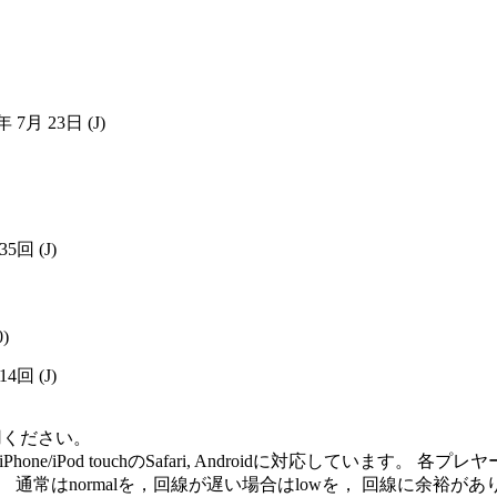
年 7月 23日
(J)
035回
(J)
0)
014回
(J)
用ください。
me Player, iPod/iPhone/iPod touchのSafari, Andro
います。 通常はnormalを，回線が遅い場合はlowを， 回線に余