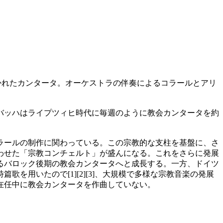
の礼拝用に書かれたカンタータ。オーケストラの伴奏によるコラールとアリ
バッハはライプツィヒ時代に毎週のように教会カンタータを約
ラールの制作に関わっている。この宗教的な支柱を基盤に、さ
わせた「宗教コンチェルト」が盛んになる。これをさらに発展
るバロック後期の教会カンタータへと成長する。一方、ドイツ
用いたので[1][2][3]、大規模で多様な宗教音楽の発展
在任中に教会カンタータを作曲していない。