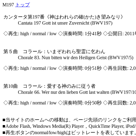
M197
トップ
カンタータ第197番《神はわれらの確(かた)き望みなり》
Cantata 197 Gott ist unsre Zuversicht (BWV197)
◇再生:
high / normal / low
◇演奏時間: 1分41秒 ◇公開日: 2011
第５曲 コラール：いまぞわれら聖霊に乞わん
Chorale 83. Nun bitten wir den Heiligen Geist (BWV197/5)
◇再生:
high / normal / low
◇演奏時間: 0分51秒 ◇再生回数: 2,
第10曲 コラール：愛する神のみに従う者
Chorale 66. Wer nur den lieben Gott last walten (BWV197/1
◇再生:
high / normal / low
◇演奏時間: 0分50秒 ◇再生回数: 2,
■当サイトのホームへの移動は、ページ先頭のリンクをご利
■Adobe Flash, Windows Media(R) Player，QuickTi
■再生ボタンのnormal/low/highはビットレートを表して