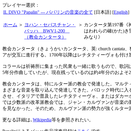
プレイヤー選択：
IL DIVO "Papalin" --- パパリンの音楽の全て
[日本語] [
English
]
ホーム
＞
ヨハン・セバスチャン・
＞
カンタータ第197番《
バッハ BWV1-200
はわれらの確(かた)き
（教会カンタータ）
みなり》
教会カンタータ（きょうかいカンタータ、英: church cant
アが交互に進行する。1700年以降はレチタティーヴォも付け
コラールは祈祷所に集まった民衆も一緒に歌うもので、歌詞
5年分作曲していたが、現在残っているのは約4年分のおよそ2
教会カンタータは、特にルター派の教会で発達した。マルテ
まざまな音楽を取り込んで発達してきた。バロック時代に入
させ、イタリアで普及したレチタティーヴォ、またはダカー
では少数派の改革派教会では、ジャン・カルヴァンが音楽の重要
を見なかった。そのため、カルヴァン派の勢力が強くルター
更なる詳細は､
Wikipedia
等を参照されたい。