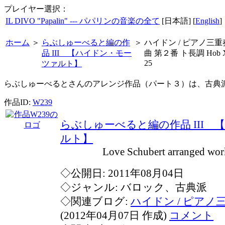
プレイヤー選択：
IL DIVO "Papalin" --- パパリンの音楽の全て
[日本語] [
English
]
ホーム
＞
らぶしゅーべると編の作
＞
ハイドン / ピアノ三重
品 III 【ハイドン・モー
曲 第２番 ト長調 Hob 
25
ツァルト】
らぶしゅーべるとさんのアレンジ作品（パート３）は、古典
作品ID:
W239
らぶしゅーべると編の作品 III
ルト】
Love Schubert arranged works 
◇公開日: 2011年08月04日
◇ジャンル: バロック、古典派
◇関連ブログ:
ハイドン / ピアノ
(2012年04月07日 作成)
コメント