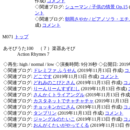
作成)
コメント
◇関連ブログ:
シューマン / 子供の情景 Op.15
ント
◇関連ブログ:
朝岡さやか / ピアノソラ・エ
成)
コメント
M071
トップ
あそびうた100 （７）楽器あそび
Action Rhymes 7
◇再生:
high / normal / low
◇演奏時間: 9分39秒 ◇公開日: 2019
◇関連ブログ:
ドレミファ ふうせん
(2019年11月13日 作成)
コ
◇関連ブログ:
どこです
(2019年11月13日 作成)
コメント
◇関連ブログ:
どれみのこびとさん
(2019年11月13日 作成)
コ
◇関連ブログ:
りーんりーんすずむし
(2019年11月13日 作成)
◇関連ブログ:
さんかくトライアングル
(2019年11月13日 作成
◇関連ブログ:
カスタネットでチャチャチャ
(2019年11月13日
◇関連ブログ:
チョッキンかにさん
(2019年11月13日 作成)
コ
◇関連ブログ:
タンブリン
(2019年11月13日 作成)
コメント
◇関連ブログ:
ジャングルのたいこ
(2019年11月13日 作成)
コ
◇関連ブログ:
おんがくたいがやってくる
(2019年11月13日 