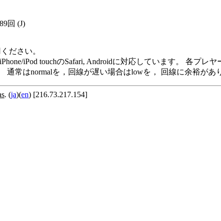
489回
(J)
用ください。
me Player, iPod/iPhone/iPod touchのSafari, Andro
います。 通常はnormalを，回線が遅い場合はlowを， 回線に余
as
. (
ja
)(
en
) [216.73.217.154]