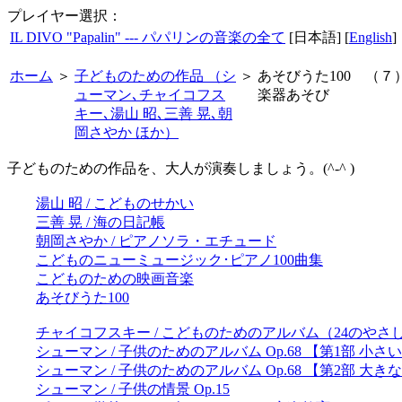
プレイヤー選択：
IL DIVO "Papalin" --- パパリンの音楽の全て
[日本語] [
English
]
ホーム
＞
子どものための作品 （シ
＞
あそびうた100 （７
ューマン､チャイコフス
楽器あそび
キー､湯山 昭､三善 晃､朝
岡さやか ほか）
子どものための作品を、大人が演奏しましょう。(^-^ )
湯山 昭 / こどものせかい
三善 晃 / 海の日記帳
朝岡さやか / ピアノソラ・エチュード
こどものニューミュージック･ピアノ100曲集
こどものための映画音楽
あそびうた100
チャイコフスキー / こどものためのアルバム（24のやさしい
シューマン / 子供のためのアルバム Op.68 【第1部 小
シューマン / 子供のためのアルバム Op.68 【第2部 大
シューマン / 子供の情景 Op.15