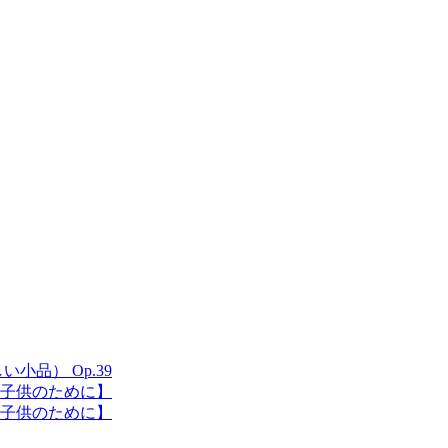
）
小品） Op.39
さい子供のために】
きな子供のために】