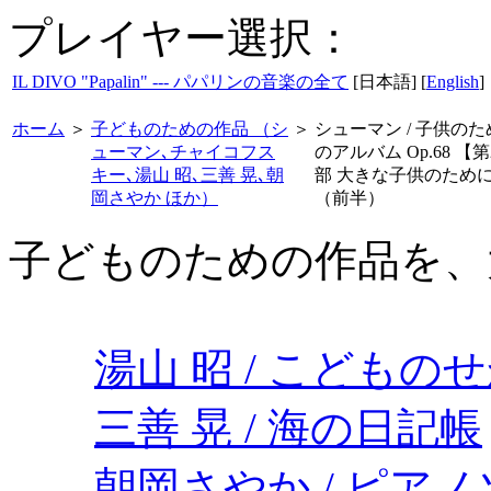
プレイヤー選択：
IL DIVO "Papalin" --- パパリンの音楽の全て
[日本語] [
English
]
ホーム
＞
子どものための作品 （シ
＞
シューマン / 子供のた
ューマン､チャイコフス
のアルバム Op.68 【第
キー､湯山 昭､三善 晃､朝
部 大きな子供のため
岡さやか ほか）
（前半）
子どものための作品を、大
湯山 昭 / こどもの
三善 晃 / 海の日記帳
朝岡さやか / ピア