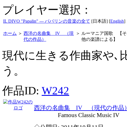
プレイヤー選択：
IL DIVO "Papalin" --- パパリンの音楽の全て
[日本語] [
English
]
ホーム
＞
西洋の名曲集 IV （現
＞
ルーマニア国歌 【そ
代の作品）
他の楽譜による】
現代に生きる作曲家や､
う。
作品ID:
W242
西洋の名曲集 IV （現代の作品
Famous Classic Music IV