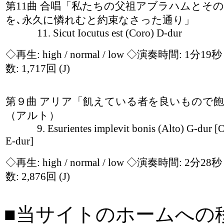
第11曲 合唱「私たちの父祖アブラハムとそ
を､永久に憐れむと約束なさった通り」
11. Sicut Iocutus est (Coro) D-dur
◇再生:
high / normal / low
◇演奏時間: 1分19
数: 1,717回
(J)
第９曲 アリア「飢えている者を良いもので
（アルト）
9. Esurientes implevit bonis (Alto) G-dur [Or
E-dur]
◇再生:
high / normal / low
◇演奏時間: 2分28
数: 2,876回
(J)
■当サイトのホームへの