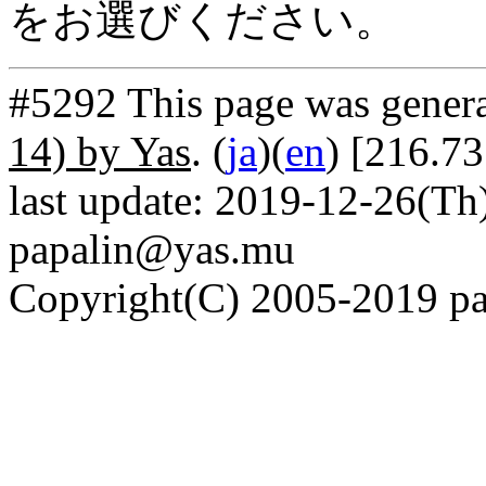
をお選びください。
#5292 This page was gener
14) by Yas
. (
ja
)(
en
) [216.7
last update: 2019-12-26(Th)
papalin@yas.mu
Copyright(C) 2005-2019 pap