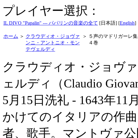
プレイヤー選択：
IL DIVO "Papalin" --- パパリンの音楽の全て
[日本語] [
English
]
ホーム
＞
クラウディオ・ジョヴァ
＞
５声のマドリガーレ集
ンニ・アントニオ・モン
４巻
テヴェルディ
クラウディオ・ジョヴァ
ェルディ（Claudio Giovanni
5月15日洗礼 - 1643年
かけてのイタリアの作曲
者、歌手。マントヴァ公