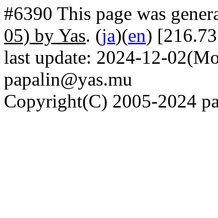
#6390 This page was gener
05) by Yas
. (
ja
)(
en
) [216.73
last update: 2024-12-02(Mo
papalin@yas.mu
Copyright(C) 2005-2024 pap