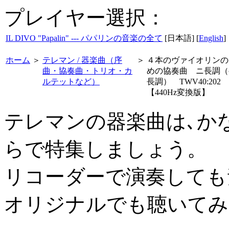
プレイヤー選択：
IL DIVO "Papalin" --- パパリンの音楽の全て
[日本語] [
English
]
ホーム
＞
テレマン / 器楽曲（序
＞
４本のヴァイオリンの
曲・協奏曲・トリオ・カ
めの協奏曲 ニ長調（
ルテットなど）
長調） TWV40:202
【440Hz変換版】
テレマンの器楽曲は､か
らで特集しましょう。
リコーダーで演奏しても
オリジナルでも聴いてみ