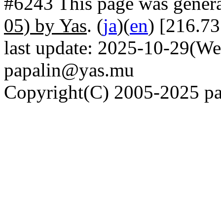
#6243 This page was gener
05) by Yas
. (
ja
)(
en
) [216.73
last update: 2025-10-29(We
papalin@yas.mu
Copyright(C) 2005-2025 pap