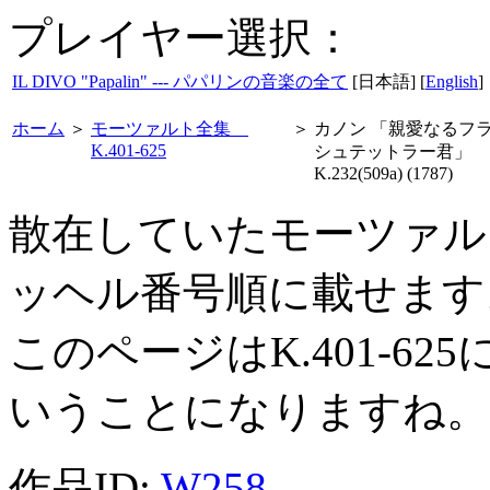
プレイヤー選択：
IL DIVO "Papalin" --- パパリンの音楽の全て
[日本語] [
English
]
ホーム
＞
モーツァルト全集
＞
カノン 「親愛なるフ
K.401-625
シュテットラー君」
K.232(509a) (1787)
散在していたモーツァル
ッヘル番号順に載せます
このページはK.401-6
いうことになりますね。
作品ID:
W258