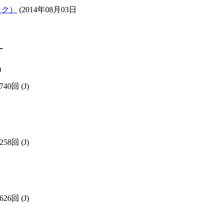
ック）
(2014年08月03日
ー
)
740回
(J)
258回
(J)
626回
(J)