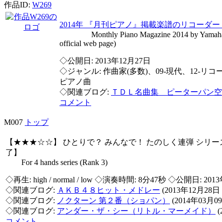
作品ID:
W269
2014年 『月刊ピアノ』掲載楽譜のリコーダ
Monthly Piano Magazine 2014 by Yamaha Mu
official web page)
◇公開日: 2013年12月27日
◇ジャンル: 作曲家(多数)、09-現代、12-リコー
ピアノ曲
◇関連ブログ:
ＴＤＬ名曲集 ピーターパン
コメント
M007
トップ
【★★★☆☆】 ひとりで？ みんなで！ たのしく連弾 シリーズ
了】
For 4 hands series (Rank 3)
◇再生:
high / normal / low
◇演奏時間: 8分47秒 ◇公開日: 2013
◇関連ブログ:
ＡＫＢ４８ヒット・メドレー
(2013年12月28日
◇関連ブログ:
ノクターン 第２番（ショパン）
(2014年03月0
◇関連ブログ:
アンダー・ザ・シー（リトル・マーメイド）
(
コメント