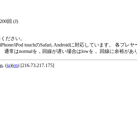
200回
(J)
用ください。
me Player, iPod/iPhone/iPod touchのSafari, Andro
います。 通常はnormalを，回線が遅い場合はlowを， 回線に余
as
. (
ja
)(
en
) [216.73.217.175]