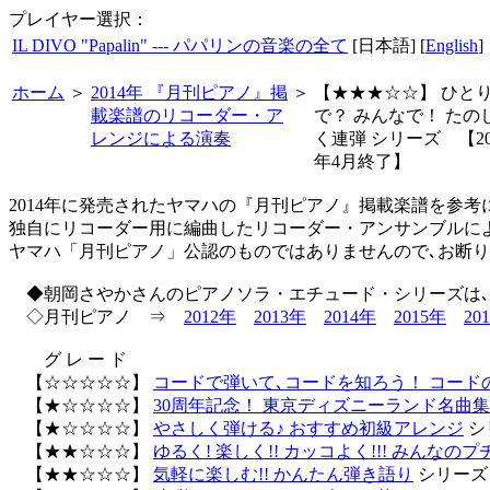
プレイヤー選択：
IL DIVO "Papalin" --- パパリンの音楽の全て
[日本語] [
English
]
ホーム
＞
2014年 『月刊ピアノ』掲
＞
【★★★☆☆】 ひと
載楽譜のリコーダー・ア
で？ みんなで！ たの
レンジによる演奏
く連弾 シリーズ 【20
年4月終了】
2014年に発売されたヤマハの『月刊ピアノ』掲載楽譜を参考
独自にリコーダー用に編曲したリコーダー・アンサンブルに
ヤマハ「月刊ピアノ」公認のものではありませんので､お断
◆朝岡さやかさんのピアノソラ・エチュード・シリーズは､
◇月刊ピアノ ⇒
2012年
2013年
2014年
2015年
20
グ レ ー ド
【☆☆☆☆☆】
コードで弾いて､コードを知ろう！ コード
【★☆☆☆☆】
30周年記念！ 東京ディズニーランド名曲集
【★☆☆☆☆】
やさしく弾ける♪ おすすめ初級アレンジ
シ
【★★☆☆☆】
ゆるく! 楽しく!! カッコよく!!! みんなの
【★★☆☆☆】
気軽に楽しむ!! かんたん弾き語り
シリーズ