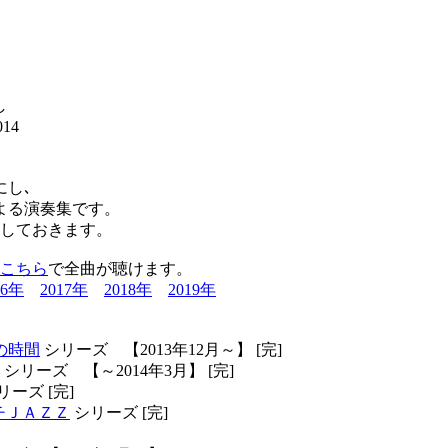
り
し
14
にし､
よる演奏集です。
りしておきます。
こちら
で全曲が聴けます。
16年
2017年
2018年
2019年
の時間
シリーズ 【2013年12月～】 [完]
シリーズ 【～2014年3月】 [完]
リーズ [完]
プチＪＡＺＺ
シリーズ [完]