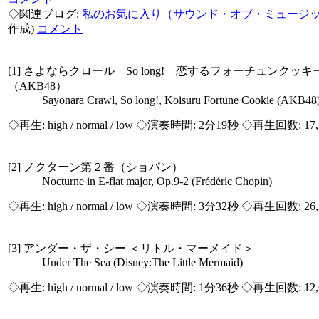
◇関連ブログ:
私のお気に入り（サウンド・オブ・ミュージ
作成)
コメント
[1] さよならクロール So long! 恋するフォーチュンクッキ
（AKB48）
Sayonara Crawl, So long!, Koisuru Fortune Cookie (AKB48
◇再生:
high / normal / low
◇演奏時間: 2分19秒 ◇再生回数: 17,
[2] ノクターン第２番（ショパン）
Nocturne in E-flat major, Op.9-2 (Frédéric Chopin)
◇再生:
high / normal / low
◇演奏時間: 3分32秒 ◇再生回数: 26,
[3] アンダー・ザ・シー ＜リトル・マーメイド＞
Under The Sea (Disney:The Little Mermaid)
◇再生:
high / normal / low
◇演奏時間: 1分36秒 ◇再生回数: 12,