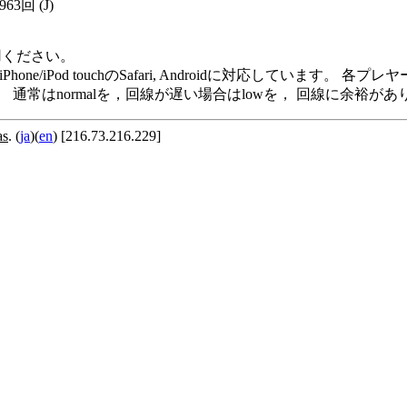
963回
(J)
用ください。
me Player, iPod/iPhone/iPod touchのSafari, Andro
います。 通常はnormalを，回線が遅い場合はlowを， 回線に余
as
. (
ja
)(
en
) [216.73.216.229]