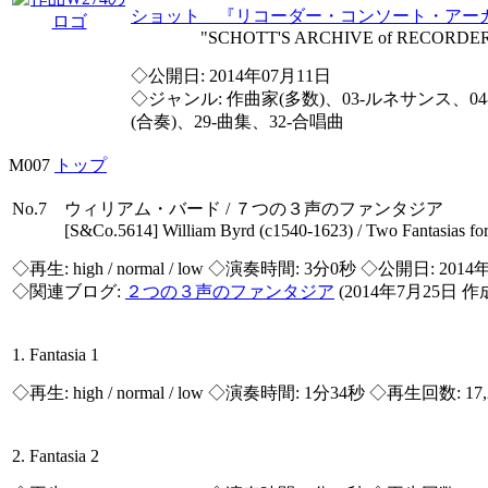
ショット 『リコーダー・コンソート・アー
"SCHOTT'S ARCHIVE of RECORDER 
◇公開日: 2014年07月11日
◇ジャンル: 作曲家(多数)、03-ルネサンス、0
(合奏)、29-曲集、32-合唱曲
M007
トップ
No.7 ウィリアム・バード / ７つの３声のファンタジア
[S&Co.5614] William Byrd (c1540-1623) / Two Fantasias for 
◇再生:
high / normal / low
◇演奏時間: 3分0秒 ◇公開日: 2014
◇関連ブログ:
２つの３声のファンタジア
(2014年7月25日 作
1. Fantasia 1
◇再生:
high / normal / low
◇演奏時間: 1分34秒 ◇再生回数: 17,
2. Fantasia 2