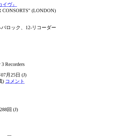
カイヴ』
CONSORTS" (LONDON)
4-バロック、12-リコーダー
3 Recorders
年07月25日
(J)
成)
コメント
288回
(J)