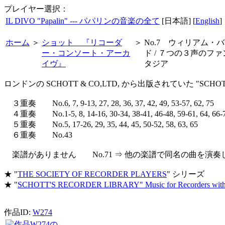
プレイヤー選択：
IL DIVO "Papalin" --- パパリンの音楽の全て
[日本語] [
English
]
ホーム
＞
ショット 『リコーダ
＞
No.7 ウィリアム・
ー・コンソート・アーカ
ド / ７つの３声のファ
イヴ』
タジア
ロンドンの SCHOTT & CO,LTD, から出版されていた "SCHO
３重奏 No.6, 7, 9-13, 27, 28, 36, 37, 42, 49, 53-57, 62, 75
４重奏 No.1-5, 8, 14-16, 30-34, 38-41, 46-48, 59-61, 64, 66-
５重奏 No.5, 17-26, 29, 35, 44, 45, 50-52, 58, 63, 65
６重奏 No.43
楽譜がありません No.71 ⇒ 他の楽譜で同名の曲を演奏
★ "
THE SOCIETY OF RECORDER PLAYERS
" シリーズ
★ "
SCHOTT'S RECORDER LIBRARY" Music for Recorders witho
作品ID:
W274