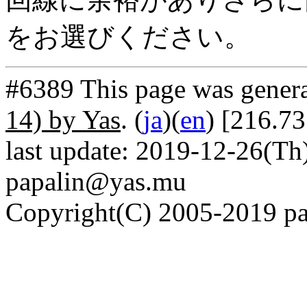
をお選びください。
#6389 This page was gener
14) by Yas
. (
ja
)(
en
) [216.73
last update: 2019-12-26(Th)
papalin@yas.mu
Copyright(C) 2005-2019 pap