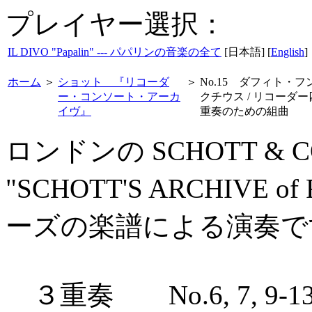
プレイヤー選択：
IL DIVO "Papalin" --- パパリンの音楽の全て
[日本語] [
English
]
ホーム
＞
ショット 『リコーダ
＞
No.15 ダフィト・フ
ー・コンソート・アーカ
クチウス / リコーダー
イヴ』
重奏のための組曲
ロンドンの SCHOTT & 
"SCHOTT'S ARCHIVE o
ーズの楽譜による演奏で
３重奏 No.6, 7, 9-13, 27, 