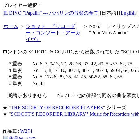
プレイヤー選択：
IL DIVO "Papalin" --- パパリンの音楽の全て
[日本語] [
English
]
ホーム
＞
ショット 『リコーダ
＞
No.63 フィリップス /
"Pour Vous Amour"
ー・コンソート・アーカ
イヴ』
ロンドンの SCHOTT & CO,LTD, から出版されていた "SCHO
３重奏 No.6, 7, 9-13, 27, 28, 36, 37, 42, 49, 53-57, 62, 75
４重奏 No.1-5, 8, 14-16, 30-34, 38-41, 46-48, 59-61, 64, 66-
５重奏 No.5, 17-26, 29, 35, 44, 45, 50-52, 58, 63, 65
６重奏 No.43
楽譜がありません No.71 ⇒ 他の楽譜で同名の曲を演奏
★ "
THE SOCIETY OF RECORDER PLAYERS
" シリーズ
★ "
SCHOTT'S RECORDER LIBRARY" Music for Recorders witho
作品ID:
W274