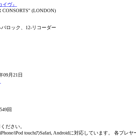
カイヴ』
CONSORTS" (LONDON)
4-バロック、12-リコーダー
年09月21日
ト
549回
用ください。
me Player, iPod/iPhone/iPod touchのSafari, Andro