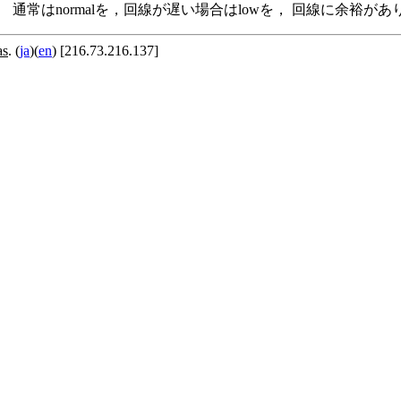
います。 通常はnormalを，回線が遅い場合はlowを， 回線に余
as
. (
ja
)(
en
) [216.73.216.137]