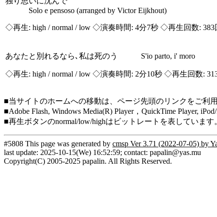
独り思いに沈んで
Solo e pensoso (arranged by Victor Eijkhout)
◇再生:
high / normal / low
◇演奏時間: 4分7秒 ◇再生回数: 38
あなたと別れるなら､私は死のう S'io parto, i' moro
◇再生:
high / normal / low
◇演奏時間: 2分10秒 ◇再生回数: 31
■当サイトのホームへの移動は、ページ先頭のリンクをご利
■Adobe Flash, Windows Media(R) Player，QuickTi
■再生ボタンのnormal/low/highはビットレートを表して
#5808 This page was generated by
cmsp Ver 3.71 (2022-07-05) by Y
last update: 2025-10-15(We) 16:52:59; contact: papalin@yas.mu
Copyright(C) 2005-2025 papalin. All Rights Reserved.