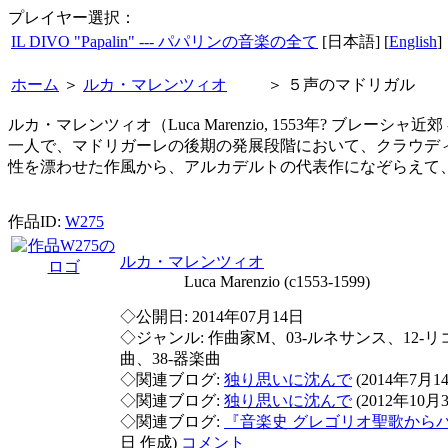
プレイヤー選択：
IL DIVO "Papalin" --- パパリンの音楽の全て
[日本語] [
English
]
ホーム
＞
ルカ・マレンツィオ
＞
５声のマドリガル
ルカ・マレンツィオ（Luca Marenzio, 1553年? ブ
一人で、マドリガーレの後期の発展段階において、クラウデ
性を漂わせた作風から、アルカデルトの代表作になぞらえて
作品ID:
W275
ルカ・マレンツィオ
Luca Marenzio (c1553-1599)
◇公開日: 2014年07月14日
◇ジャンル: 作曲家M、03-ルネサンス、12-リ
曲、38-器楽曲
◇関連ブログ:
独り思いに沈んで
(2014年7月1
◇関連ブログ:
独り思いに沈んで
(2012年10月
◇関連ブログ:
『音楽史 グレゴリオ聖歌から
日 作成)
コメント