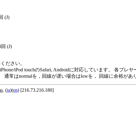
3回
(J)
3回
(J)
用ください。
me Player, iPod/iPhone/iPod touchのSafari, Andro
います。 通常はnormalを，回線が遅い場合はlowを， 回線に余
as
. (
ja
)(
en
) [216.73.216.180]