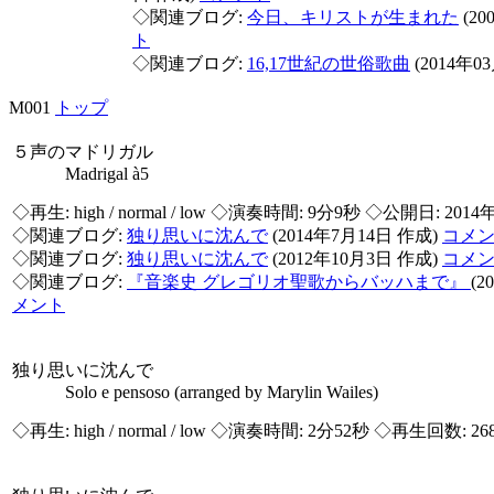
◇関連ブログ:
今日、キリストが生まれた
(20
ト
◇関連ブログ:
16,17世紀の世俗歌曲
(2014年0
M001
トップ
５声のマドリガル
Madrigal à5
◇再生:
high / normal / low
◇演奏時間: 9分9秒 ◇公開日: 2014
◇関連ブログ:
独り思いに沈んで
(2014年7月14日 作成)
コメ
◇関連ブログ:
独り思いに沈んで
(2012年10月3日 作成)
コメ
◇関連ブログ:
『音楽史 グレゴリオ聖歌からバッハまで』
(2
メント
独り思いに沈んで
Solo e pensoso (arranged by Marylin Wailes)
◇再生:
high / normal / low
◇演奏時間: 2分52秒 ◇再生回数: 26