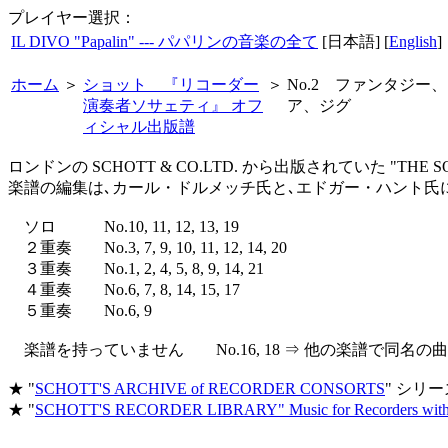
プレイヤー選択：
IL DIVO "Papalin" --- パパリンの音楽の全て
[日本語] [
English
]
ホーム
＞
ショット 『リコーダー
＞
No.2 ファンタジー
演奏者ソサェティ』 オフ
ア、ジグ
ィシャル出版譜
ロンドンの SCHOTT & CO.LTD. から出版されていた "THE
楽譜の編集は､カール・ドルメッチ氏と､エドガー・ハント氏
ソロ No.10, 11, 12, 13, 19
２重奏 No.3, 7, 9, 10, 11, 12, 14, 20
３重奏 No.1, 2, 4, 5, 8, 9, 14, 21
４重奏 No.6, 7, 8, 14, 15, 17
５重奏 No.6, 9
楽譜を持っていません No.16, 18 ⇒ 他の楽譜で同名
★ "
SCHOTT'S ARCHIVE of RECORDER CONSORTS
" シリー
★ "
SCHOTT'S RECORDER LIBRARY" Music for Recorders witho