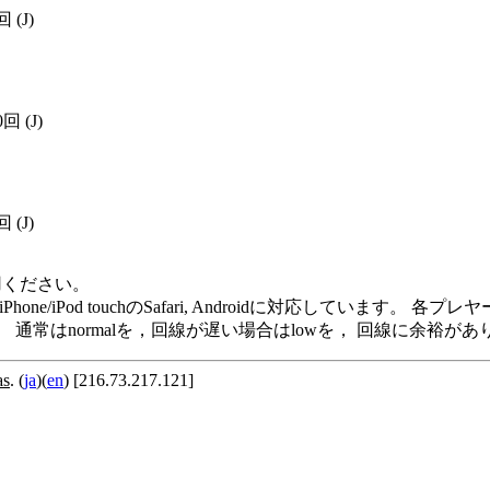
5回
(J)
0回
(J)
6回
(J)
用ください。
me Player, iPod/iPhone/iPod touchのSafari, Andro
います。 通常はnormalを，回線が遅い場合はlowを， 回線に余
as
. (
ja
)(
en
) [216.73.217.121]