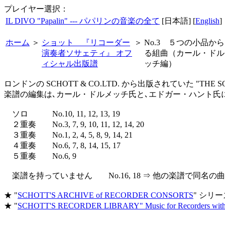
プレイヤー選択：
IL DIVO "Papalin" --- パパリンの音楽の全て
[日本語] [
English
]
ホーム
＞
ショット 『リコーダー
＞
No.3 ５つの小品か
演奏者ソサェティ』 オフ
る組曲（カール・ドル
ィシャル出版譜
ッチ編）
ロンドンの SCHOTT & CO.LTD. から出版されていた "THE
楽譜の編集は､カール・ドルメッチ氏と､エドガー・ハント氏
ソロ No.10, 11, 12, 13, 19
２重奏 No.3, 7, 9, 10, 11, 12, 14, 20
３重奏 No.1, 2, 4, 5, 8, 9, 14, 21
４重奏 No.6, 7, 8, 14, 15, 17
５重奏 No.6, 9
楽譜を持っていません No.16, 18 ⇒ 他の楽譜で同名
★ "
SCHOTT'S ARCHIVE of RECORDER CONSORTS
" シリー
★ "
SCHOTT'S RECORDER LIBRARY" Music for Recorders witho