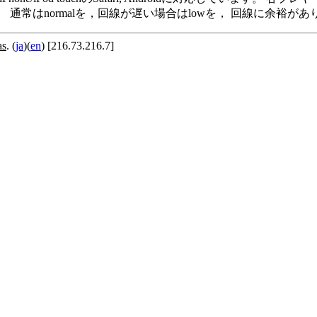
います。 通常はnormalを，回線が遅い場合はlowを， 回線に余
as
. (
ja
)(
en
) [216.73.216.7]