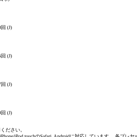
0回
(J)
6回
(J)
7回
(J)
9回
(J)
用ください。
me Player, iPod/iPhone/iPod touchのSafari, Andro