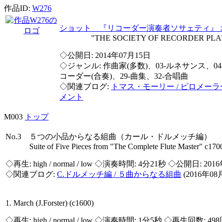
作品ID:
W276
ショット 『リコーダー演奏者ソサェティ』 
"THE SOCIETY OF RECORDER PLAYERS" O
◇公開日: 2014年07月15日
◇ジャンル: 作曲家(多数)、03-ルネサンス、04
コーダー(合奏)、29-曲集、32-合唱曲
◇関連ブログ:
トマス・モーリー / ピロメーラ
メント
M003
トップ
No.3 ５つの小品からなる組曲（カール・ドルメッチ編）
Suite of Five Pieces from "The Complete Flute Master" c170
◇再生:
high / normal / low
◇演奏時間: 4分21秒 ◇公開日: 201
◇関連ブログ:
C.ドルメッチ編 / ５曲からなる組曲
(2016年0
1. March (J.Forster) (c1600)
◇再生:
high / normal / low
◇演奏時間: 1分5秒 ◇再生回数: 49