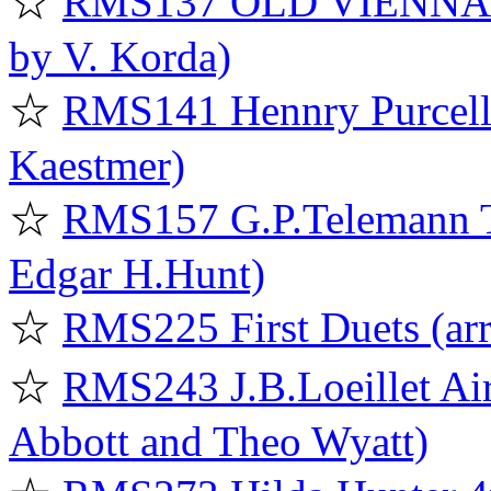
☆
RMS137 OLD VIENNA: L
by V. Korda)
☆
RMS141 Hennry Purcell 
Kaestmer)
☆
RMS157 G.P.Telemann Tw
Edgar H.Hunt)
☆
RMS225 First Duets (ar
☆
RMS243 J.B.Loeillet Ai
Abbott and Theo Wyatt)