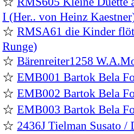
☆
RMS605 Kleine Duette al
I (Her.. von Heinz Kaestner
☆
RMSA61 die Kinder flö
Runge)
☆
Bärenreiter1258 W.A.Mo
☆
EMB001 Bartok Bela For
☆
EMB002 Bartok Bela For
☆
EMB003 Bartok Bela For
☆
2436J Tielman Susato /