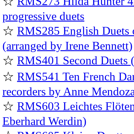
☆
RMS273 Hilda Hunter 4x
progressive duets
☆
RMS285 English Duets of
(arranged by Irene Bennett)
☆
RMS401 Second Duets (
☆
RMS541 Ten French Danc
recorders by Anne Mendoz
☆
RMS603 Leichtes Flöte
Eberhard Werdin)