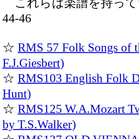
これらは楽譜を持っていません
44-46
☆
RMS 57 Folk Songs of th
F.J.Giesbert)
☆
RMS103 English Folk Da
Hunt)
☆
RMS125 W.A.Mozart Twe
by T.S.Walker)