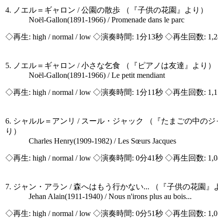
4. ノエル＝ギャロン / 公園の散歩 （『子供の花園』より）
Noël-Gallon(1891-1966) / Promenade dans le parc
◇再生:
high / normal / low
◇演奏時間: 1分13秒 ◇再生回数: 1,
5. ノエル＝ギャロン / 小さな乞食 （『ピアノは友達』より）
Noël-Gallon(1891-1966) / Le petit mendiant
◇再生:
high / normal / low
◇演奏時間: 1分11秒 ◇再生回数: 1,
6. シャルル＝アンリ / スール・ジャック （『たまごの中の
り）
Charles Henry(1909-1982) / Les Sœurs Jacques
◇再生:
high / normal / low
◇演奏時間: 0分41秒 ◇再生回数: 1,
7. ジャン・アラン / 森へはもう行かない... （『子供の花園
Jehan Alain(1911-1940) / Nous n'irons plus au bois...
◇再生:
high / normal / low
◇演奏時間: 0分51秒 ◇再生回数: 1,