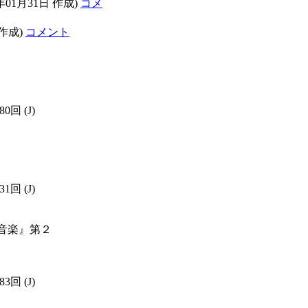
8年01月31日 作成)
コメ
 作成)
コメント
180回
(J)
131回
(J)
の音楽』第２
283回
(J)