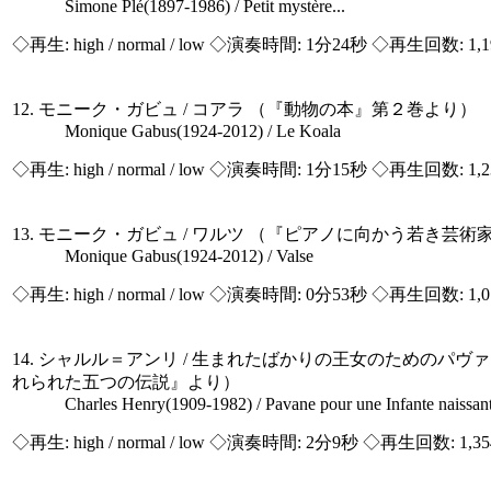
Simone Plé(1897-1986) / Petit mystère...
◇再生:
high / normal / low
◇演奏時間: 1分24秒 ◇再生回数: 1,
12. モニーク・ガビュ / コアラ （『動物の本』第２巻より）
Monique Gabus(1924-2012) / Le Koala
◇再生:
high / normal / low
◇演奏時間: 1分15秒 ◇再生回数: 1,
13. モニーク・ガビュ / ワルツ （『ピアノに向かう若き芸術
Monique Gabus(1924-2012) / Valse
◇再生:
high / normal / low
◇演奏時間: 0分53秒 ◇再生回数: 1,
14. シャルル＝アンリ / 生まれたばかりの王女のためのパヴ
れられた五つの伝説』より）
Charles Henry(1909-1982) / Pavane pour une Infante naissan
◇再生:
high / normal / low
◇演奏時間: 2分9秒 ◇再生回数: 1,3