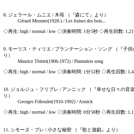
8. ジェラール・ムニエ / 木苺 （『森にて』より）
Gérard Meunier(1928-) / Les fraises des bois...
◇再生:
high / normal / low
◇演奏時間: 1分5秒 ◇再生回数: 1,2
9. モーリス・ティリエ / プランテーション・ソング （『子
り）
Maurice Thiriet(1906-1972) / Plantation song
◇再生:
high / normal / low
◇演奏時間: 1分52秒 ◇再生回数: 1,
10. ジョルジュ・フリブレ / アンニック （『幸せな日々の
り）
Georges Friboulet(1910-1992) / Annick
◇再生:
high / normal / low
◇演奏時間: 0分58秒 ◇再生回数: 1,
11. シモーヌ・プレ / 小さな秘密 （『歌と遊戯』より）