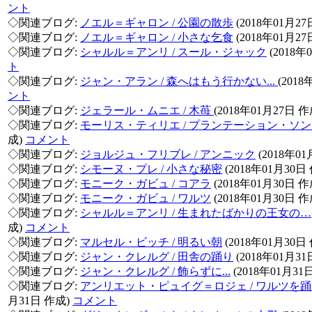
ント
◇関連ブログ:
ノエル＝ギャロン / 公園の散歩
(2018年01月2
◇関連ブログ:
ノエル＝ギャロン / 小さな乞食
(2018年01月2
◇関連ブログ:
シャルル＝アンリ / スール・ジャック
(2018年
ト
◇関連ブログ:
ジャン・アラン / 森へはもう行かない...
(201
ント
◇関連ブログ:
ジェラール・ムニエ / 木苺
(2018年01月27日 
◇関連ブログ:
モーリス・ティリエ / プランテーション・ソ
成)
コメント
◇関連ブログ:
ジョルジュ・フリブレ / アンニック
(2018年0
◇関連ブログ:
シモーヌ・プレ / 小さな秘密
(2018年01月30日
◇関連ブログ:
モニーク・ガビュ / コアラ
(2018年01月30日 
◇関連ブログ:
モニーク・ガビュ / ワルツ
(2018年01月30日 
◇関連ブログ:
シャルル＝アンリ / 生まれたばかりの王女の…
成)
コメント
◇関連ブログ:
マルセル・ビッチ / 明るい朝
(2018年01月30日
◇関連ブログ:
ジャン・クレルグ / 田舎の踊り
(2018年01月3
◇関連ブログ:
ジャン・クレルグ / 飾らずに...
(2018年01月31
◇関連ブログ:
アンリエット・ピュイグ＝ロジェ / ワルツを踊る
月31日 作成)
コメント