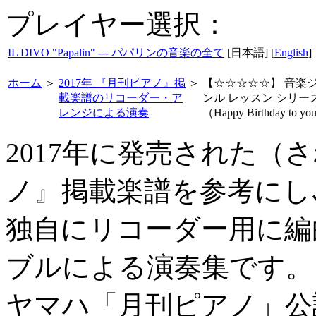
プレイヤー選択：
IL DIVO "Papalin" --- パパリンの音楽の全て
[日本語] [
English
]
ホーム
＞
2017年 『月刊ピアノ』掲
＞
【☆☆☆☆☆】 音楽
載楽譜のリコーダー・ア
ンル レッスン シリー
レンジによる演奏
（Happy Birthday to y
2017年に発売された（
ノ』掲載楽譜を参考にし
独自にリコーダー用に編
ブルによる演奏集です。
ヤマハ「月刊ピアノ」公