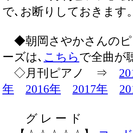
で､お断りしておきます
◆朝岡さやかさんのピ
ーズは､
こちら
で全曲が
◇月刊ピアノ ⇒
2
年
2016年
2017年
2
グ レ ー ド