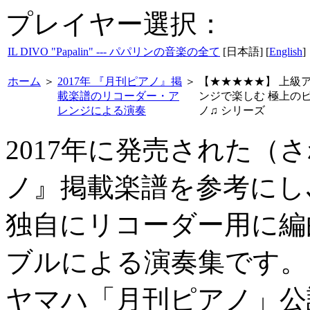
プレイヤー選択：
IL DIVO "Papalin" --- パパリンの音楽の全て
[日本語] [
English
]
ホーム
＞
2017年 『月刊ピアノ』掲
＞
【★★★★★】 上級
載楽譜のリコーダー・ア
ンジで楽しむ 極上の
レンジによる演奏
ノ♫ シリーズ
2017年に発売された（
ノ』掲載楽譜を参考にし
独自にリコーダー用に編
ブルによる演奏集です。
ヤマハ「月刊ピアノ」公