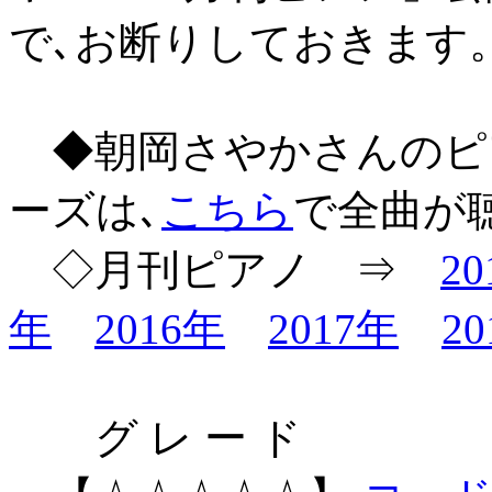
で､お断りしておきます
◆朝岡さやかさんのピ
ーズは､
こちら
で全曲が
◇月刊ピアノ ⇒
2
年
2016年
2017年
2
グ レ ー ド