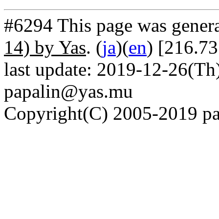
#6294 This page was gener
14) by Yas
. (
ja
)(
en
) [216.73
last update: 2019-12-26(Th)
papalin@yas.mu
Copyright(C) 2005-2019 pap