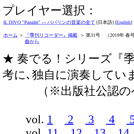
プレイヤー選択：
IL DIVO "Papalin" --- パパリンの音楽の全て
[日本語] [
English
]
ホーム
＞
『季刊リコーダー』掲載
＞
第31号 （2019年 春
曲から
★ 奏でる！シリーズ『
考に､独自に演奏してい
（※出版社公認のペ
vol.
1
2
3
4
vol.
11
12
13
14