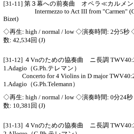
[31-11] 第３幕への前奏曲 オペラ≪カルメ
Intermezzo to Act III from "Carmen" (G
Bizet)
◇再生:
high / normal / low
◇演奏時間: 2分5秒
数: 42,534回
(J)
[31-12] ４Vnのための協奏曲 ニ長調 TWV40:
1.Adagio（G.Ph.テレマン）
Concerto for 4 Violins in D major TWV40:
1.Adagio（G.Ph.Telemann）
◇再生:
high / normal / low
◇演奏時間: 0分24
数: 10,381回
(J)
[31-13] ４Vnのための協奏曲 ニ長調 TWV40:
2.Allegro（G.Ph.テレマン）