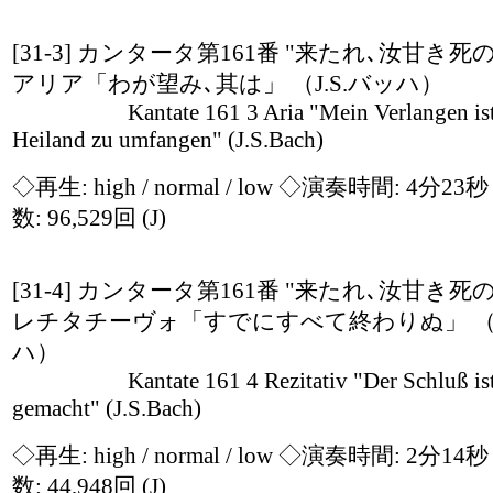
[31-3] カンタータ第161番 "来たれ､汝甘き死
アリア「わが望み､其は」 （J.S.バッハ）
Kantate 161 3 Aria "Mein Verlangen ist
Heiland zu umfangen" (J.S.Bach)
◇再生:
high / normal / low
◇演奏時間: 4分23
数: 96,529回
(J)
[31-4] カンタータ第161番 "来たれ､汝甘き死
レチタチーヴォ「すでにすべて終わりぬ」 （J
ハ）
Kantate 161 4 Rezitativ "Der Schluß ist
gemacht" (J.S.Bach)
◇再生:
high / normal / low
◇演奏時間: 2分14
数: 44,948回
(J)