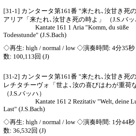
[31-1] カンタータ第161番 "来たれ､汝甘き死
アリア「来たれ､汝甘き死の時よ」 （J.S.バ
Kantate 161 1 Aria "Komm, du süße
Todesstunde" (J.S.Bach)
◇再生:
high / normal / low
◇演奏時間: 4分35
数: 100,113回
(J)
[31-2] カンタータ第161番 "来たれ､汝甘き死
レチタチーヴォ「世よ､汝の喜びはわが重荷
（J.S.バッハ）
Kantate 161 2 Rezitativ "Welt, deine Lus
Last" (J.S.Bach)
◇再生:
high / normal / low
◇演奏時間: 1分44
数: 36,532回
(J)