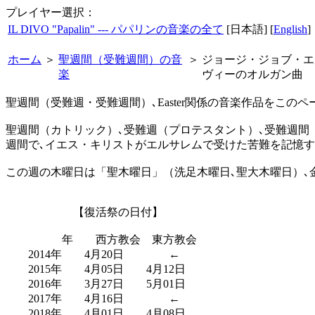
プレイヤー選択：
IL DIVO "Papalin" --- パパリンの音楽の全て
[日本語] [
English
]
ホーム
＞
聖週間（受難週間）の音
＞
ジョージ・ジョブ・エ
楽
ヴィーのオルガン曲
聖週間（受難週・受難週間）､Easter関係の音楽作品をこの
聖週間（カトリック）､受難週（プロテスタント）､受難週間（正教会
週間で､イエス・キリストがエルサレムで受けた苦難を記憶
この週の木曜日は「聖木曜日」（洗足木曜日､聖大木曜日）､
【復活祭の日付】
年 西方教会 東方教会
2014年 4月20日 ←
2015年 4月05日 4月12日
2016年 3月27日 5月01日
2017年 4月16日 ←
2018年 4月01日 4月08日