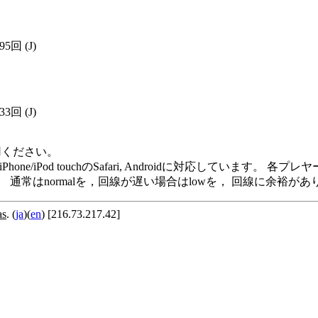
195回
(J)
233回
(J)
用ください。
me Player, iPod/iPhone/iPod touchのSafari, Andro
います。 通常はnormalを，回線が遅い場合はlowを， 回線に余
as
. (
ja
)(
en
) [216.73.217.42]