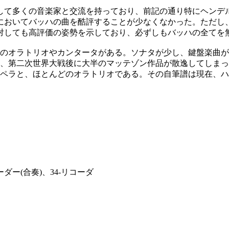
して多くの音楽家と交流を持っており、前記の通り特にヘンデ
においてバッハの曲を酷評することが少なくなかった。ただし
対しても高評価の姿勢を示しており、必ずしもバッハの全てを
量のオラトリオやカンタータがある。ソナタが少し、鍵盤楽曲
、第二次世界大戦後に大半のマッテゾン作品が散逸してしまった
オペラと、ほとんどのオラトリオである。その自筆譜は現在、
ーダー(合奏)、34-リコーダ