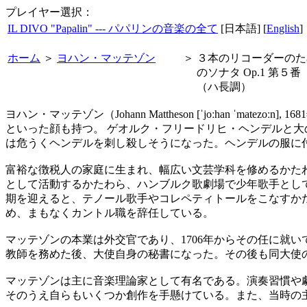
プレイヤー選択：
IL DIVO "Papalin" --- パパリンの音楽の全て
[日本語] [
English
]
ホーム
＞
ヨハン・マッテゾン
＞
３本のリコーダーのた
のソナタ Op.1 第５番
（ハ長調）
ヨハン・マッテゾン（Johann Mattheson [ˈjoːhan ˈm
といった顔も持つ。 ゲオルク・フリードリヒ・ヘンデルと大
は危うくヘンデルを刺し殺しそうになった。ヘンデルの服に
富裕な徴税人の家庭に生まれ、幅広い文芸学科を修めるかた
として活動するかたわら、ハンブルク歌劇場で少年歌手として
期を迎えると、テノール歌手やコレペティトールをこなすかた
め、まもなくカントル職を辞任している。
マッテゾンの本業は外交官であり、1706年からその任に就
教師を務めた後、大使自身の秘書になった。その後も同大使の
マッテゾンは主に音楽理論家として有名である。演奏習慣や
そのうえ自らもいくつか創作を手懸けている。また、当時の