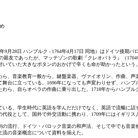
め
atezoːn], 1681年9月28日 ハンブルク - 1764年4月17日
の親友であったが、マッテゾンの歌劇『クレオパトラ』（170
付いていた大きなボタンのおかげで辛くも命が助かったという
わら、音楽教育一般から、鍵盤楽器、ヴァイオリン、作曲、声
舞台に立っている。1696年になっても声変わりせず、ハン
わら、自らオペラの作曲に乗り出した。1718年からハンブ
いている。学生時代に英語を学んだだけでなく、英語で流暢に
代役として、国外で外交活動に携わり、1709年にはイギリス
劇の流行、ドイツ・バロック音楽の和声法、そして中でも音楽
主流の音楽概念について資料を揃えた。