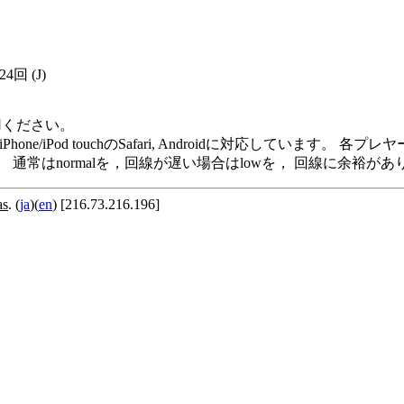
924回
(J)
用ください。
me Player, iPod/iPhone/iPod touchのSafari, Andro
います。 通常はnormalを，回線が遅い場合はlowを， 回線に余
as
. (
ja
)(
en
) [216.73.216.196]