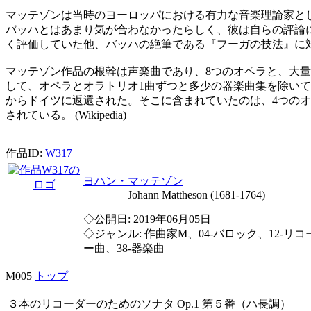
マッテゾンは当時のヨーロッパにおける有力な音楽理論家と
バッハとはあまり気が合わなかったらしく、彼は自らの評論
く評価していた他、バッハの絶筆である『フーガの技法』に
マッテゾン作品の根幹は声楽曲であり、8つのオペラと、大
して、オペラとオラトリオ1曲ずつと多少の器楽曲集を除いて
からドイツに返還された。そこに含まれていたのは、4つの
されている。 (Wikipedia)
作品ID:
W317
ヨハン・マッテゾン
Johann Mattheson (1681-1764)
◇公開日: 2019年06月05日
◇ジャンル: 作曲家M、04-バロック、12-リコ
ー曲、38-器楽曲
M005
トップ
３本のリコーダーのためのソナタ Op.1 第５番（ハ長調）