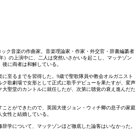
 同地）はドイツ後期バロック音楽の作曲家。音楽理論家・作家・外交官・辞書編纂者
4年）の上演中に、二人は突然いさかいを起こし、マッテゾン
。後に両者は和解している。
楽に至るまでを習得した。9歳で聖歌隊員や教会オルガニスト
ブルク歌劇場で女形として正式に歌手デビューを果たすが、変声
ルク大聖堂のカントルに就任したが、次第に聴覚の衰え進んだた
話すことができたので、英国大使ジョン・ウィチ卿の息子の家庭
人女性と結婚している。
修辞学について、マッテゾンほど徹底した論客はいなかった。