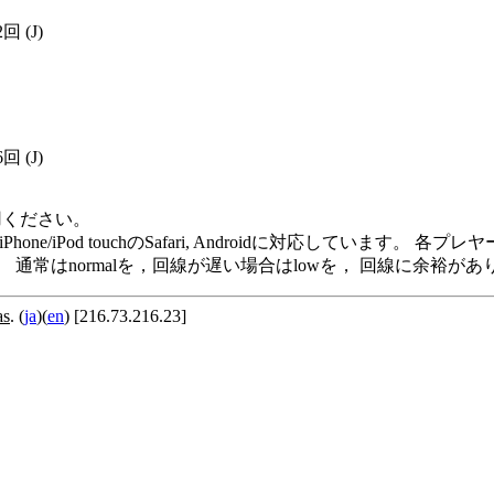
2回
(J)
6回
(J)
用ください。
me Player, iPod/iPhone/iPod touchのSafari, Andro
います。 通常はnormalを，回線が遅い場合はlowを， 回線に余
as
. (
ja
)(
en
) [216.73.216.23]