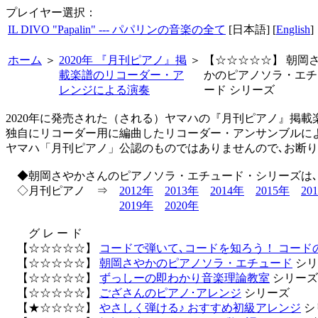
プレイヤー選択：
IL DIVO "Papalin" --- パパリンの音楽の全て
[日本語] [
English
]
ホーム
＞
2020年 『月刊ピアノ』掲
＞
【☆☆☆☆☆】 朝岡
載楽譜のリコーダー・ア
かのピアノソラ・エチ
レンジによる演奏
ード シリーズ
2020年に発売された（される）ヤマハの『月刊ピアノ』掲載
独自にリコーダー用に編曲したリコーダー・アンサンブルに
ヤマハ「月刊ピアノ」公認のものではありませんので､お断
◆朝岡さやかさんのピアノソラ・エチュード・シリーズは､
◇月刊ピアノ ⇒
2012年
2013年
2014年
2015年
20
2019年
2020年
グ レ ー ド
【☆☆☆☆☆】
コードで弾いて､コードを知ろう！ コード
【☆☆☆☆☆】
朝岡さやかのピアノソラ・エチュード
シリ
【☆☆☆☆☆】
ずっしーの即わかり音楽理論教室
シリーズ
【☆☆☆☆☆】
ござさんのピアノ･アレンジ
シリーズ
【★☆☆☆☆】
やさしく弾ける♪ おすすめ初級アレンジ
シ