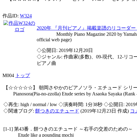
作品ID:
W324
2020年 『月刊ピアノ』掲載楽譜のリコーダ
Monthly Piano Magazine 2020 by Yamaha Mu
official web page)
◇公開日: 2019年12月20日
◇ジャンル: 作曲家(多数)、09-現代、12-リコー
ピアノ曲
M004
トップ
【☆☆☆☆☆】 朝岡さやかのピアノソラ・エチュード シリ
Pianosora(Pia-no-zzolla) Etude series by Asaoka Sayaka (Rank 
◇再生:
high / normal / low
◇演奏時間: 1分38秒 ◇公開日: 2019
◇関連ブログ:
餅つきのエチュード
(2019年12月23日 作成)
コ
[1-1] 第43番．餅つきのエチュード ～右手の交差のための～
Etude like a pounding mochi