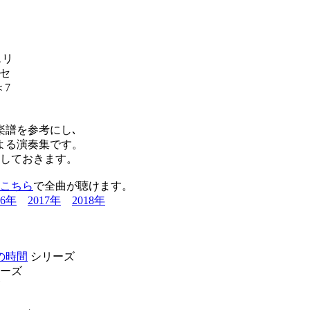
スリ
セ
＜7
楽譜を参考にし､
よる演奏集です。
りしておきます。
こちら
で全曲が聴けます。
16年
2017年
2018年
の時間
シリーズ
ーズ