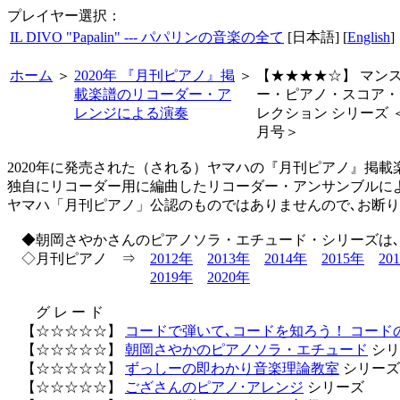
プレイヤー選択：
IL DIVO "Papalin" --- パパリンの音楽の全て
[日本語] [
English
]
ホーム
＞
2020年 『月刊ピアノ』掲
＞
【★★★★☆】 マン
載楽譜のリコーダー・ア
ー・ピアノ・スコア・
レンジによる演奏
レクション シリーズ 
月号＞
2020年に発売された（される）ヤマハの『月刊ピアノ』掲載
独自にリコーダー用に編曲したリコーダー・アンサンブルに
ヤマハ「月刊ピアノ」公認のものではありませんので､お断
◆朝岡さやかさんのピアノソラ・エチュード・シリーズは､
◇月刊ピアノ ⇒
2012年
2013年
2014年
2015年
20
2019年
2020年
グ レ ー ド
【☆☆☆☆☆】
コードで弾いて､コードを知ろう！ コード
【☆☆☆☆☆】
朝岡さやかのピアノソラ・エチュード
シリ
【☆☆☆☆☆】
ずっしーの即わかり音楽理論教室
シリーズ
【☆☆☆☆☆】
ござさんのピアノ･アレンジ
シリーズ