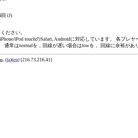
4回
(J)
用ください。
me Player, iPod/iPhone/iPod touchのSafari, Andro
います。 通常はnormalを，回線が遅い場合はlowを， 回線に余
as
. (
ja
)(
en
) [216.73.216.41]