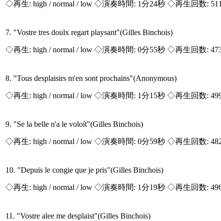
◇再生:
high / normal / low
◇演奏時間: 1分24秒 ◇再生回数: 51
7. "Vostre tres doulx regart playsant"(Gilles Binchois)
◇再生:
high / normal / low
◇演奏時間: 0分55秒 ◇再生回数: 47
8. "Tous desplaisirs m'en sont prochains"(Anonymous)
◇再生:
high / normal / low
◇演奏時間: 1分15秒 ◇再生回数: 49
9. "Se la belle n'a le voloít"(Gilles Binchois)
◇再生:
high / normal / low
◇演奏時間: 0分59秒 ◇再生回数: 48
10. "Depuis le congie que je pris"(Gilles Binchois)
◇再生:
high / normal / low
◇演奏時間: 1分19秒 ◇再生回数: 49
11. "Vostre alee me desplaist"(Gilles Binchois)