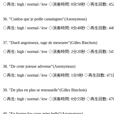
◇再生:
high / normal / low
◇演奏時間: 0分58秒 ◇再生回数: 45
36. "Cuidon que je poille castaingnes"(Anonymous)
◇再生:
high / normal / low
◇演奏時間: 0分48秒 ◇再生回数: 44
37. "Dueil angoisseux, rage de meseuree"(Gilles Binchois)
◇再生:
high / normal / low
◇演奏時間: 2分20秒 ◇再生回数: 54
38. "De ceste joieuse advenue"(Anonymous)
◇再生:
high / normal / low
◇演奏時間: 1分9秒 ◇再生回数: 47
39. "De plus en plus se renouuelle"(Gilles Binchois)
◇再生:
high / normal / low
◇演奏時間: 0分55秒 ◇再生回数: 47
40. "En bonne foy vous estez belle"(Anonymous)