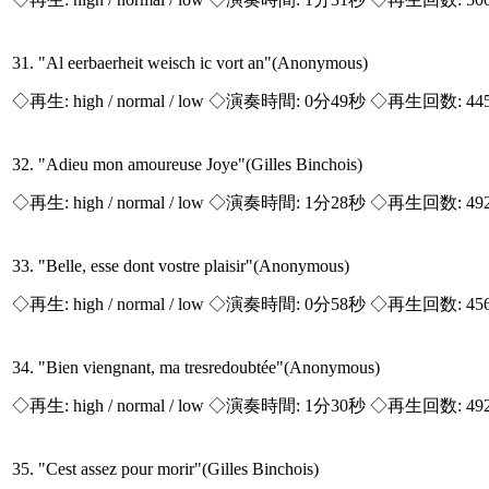
31. "Al eerbaerheit weisch ic vort an"(Anonymous)
◇再生:
high / normal / low
◇演奏時間: 0分49秒 ◇再生回数: 44
32. "Adieu mon amoureuse Joye"(Gilles Binchois)
◇再生:
high / normal / low
◇演奏時間: 1分28秒 ◇再生回数: 49
33. "Belle, esse dont vostre plaisir"(Anonymous)
◇再生:
high / normal / low
◇演奏時間: 0分58秒 ◇再生回数: 45
34. "Bien viengnant, ma tresredoubtée"(Anonymous)
◇再生:
high / normal / low
◇演奏時間: 1分30秒 ◇再生回数: 49
35. "Cest assez pour morir"(Gilles Binchois)