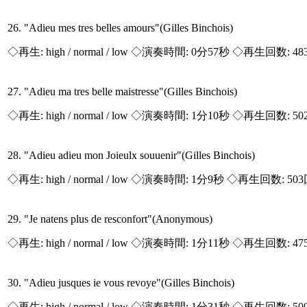
26. "Adieu mes tres belles amours"(Gilles Binchois)
◇再生:
high / normal / low
◇演奏時間: 0分57秒 ◇再生回数: 48
27. "Adieu ma tres belle maistresse"(Gilles Binchois)
◇再生:
high / normal / low
◇演奏時間: 1分10秒 ◇再生回数: 50
28. "Adieu adieu mon Joieulx souuenir"(Gilles Binchois)
◇再生:
high / normal / low
◇演奏時間: 1分9秒 ◇再生回数: 50
29. "Je natens plus de resconfort"(Anonymous)
◇再生:
high / normal / low
◇演奏時間: 1分11秒 ◇再生回数: 47
30. "Adieu jusques ie vous revoye"(Gilles Binchois)
◇再生:
high / normal / low
◇演奏時間: 1分31秒 ◇再生回数: 50