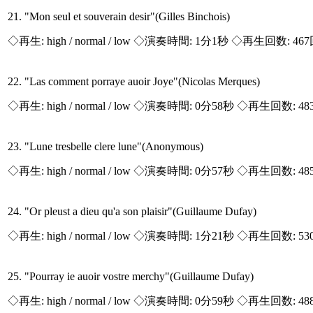
21. "Mon seul et souverain desir"(Gilles Binchois)
◇再生:
high / normal / low
◇演奏時間: 1分1秒 ◇再生回数: 46
22. "Las comment porraye auoir Joye"(Nicolas Merques)
◇再生:
high / normal / low
◇演奏時間: 0分58秒 ◇再生回数: 48
23. "Lune tresbelle clere lune"(Anonymous)
◇再生:
high / normal / low
◇演奏時間: 0分57秒 ◇再生回数: 48
24. "Or pleust a dieu qu'a son plaisir"(Guillaume Dufay)
◇再生:
high / normal / low
◇演奏時間: 1分21秒 ◇再生回数: 53
25. "Pourray ie auoir vostre merchy"(Guillaume Dufay)
◇再生:
high / normal / low
◇演奏時間: 0分59秒 ◇再生回数: 48