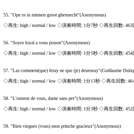
55. "Ope es in minnen groot ghenuecht"(Anonymous)
◇再生:
high / normal / low
◇演奏時間: 1分7秒 ◇再生回数: 46
56. "Soyes loyal a vous pouoir"(Anonymous)
◇再生:
high / normal / low
◇演奏時間: 1分5秒 ◇再生回数: 45
57. "Las comment(que) feray ne que (je) deuenray"(Guillaume Dufa
◇再生:
high / normal / low
◇演奏時間: 1分13秒 ◇再生回数: 46
58. "L'onneur de vous, dame sans per"(Anonymous)
◇再生:
high / normal / low
◇演奏時間: 1分3秒 ◇再生回数: 45
59. "Bien viegnes (vous) mon prinche gracieux"(Anonymous)