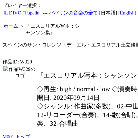
プレイヤー選択：
IL DIVO "Papalin" --- パパリンの音楽の全て
[日本語] [
English
]
ホーム
＞
『エスコリアル写本：シ
ャンソン集』
スペインのサン・ロレンソ・デ・エル・エスコリアル王立修
作品ID: W329
『エスコリアル写本：シャンソン
◇再生:
high / normal / low
◇演奏時間
開日: 2020年09月14日
◇ジャンル: 作曲家(多数)、02-中
12-リコーダー(合奏)、14-歌(合唱
楽、32-合唱曲
M001
トップ