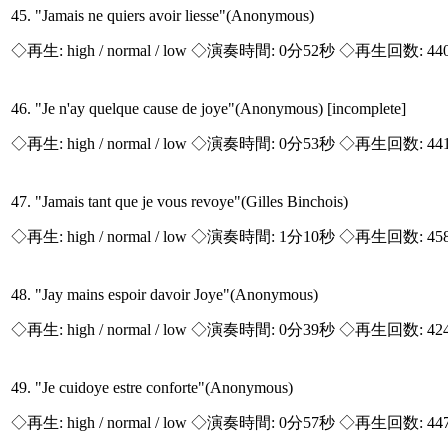
45. "Jamais ne quiers avoir liesse"(Anonymous)
◇再生:
high / normal / low
◇演奏時間: 0分52秒 ◇再生回数: 44
46. "Je n'ay quelque cause de joye"(Anonymous) [incomplete]
◇再生:
high / normal / low
◇演奏時間: 0分53秒 ◇再生回数: 44
47. "Jamais tant que je vous revoye"(Gilles Binchois)
◇再生:
high / normal / low
◇演奏時間: 1分10秒 ◇再生回数: 45
48. "Jay mains espoir davoir Joye"(Anonymous)
◇再生:
high / normal / low
◇演奏時間: 0分39秒 ◇再生回数: 42
49. "Je cuidoye estre conforte"(Anonymous)
◇再生:
high / normal / low
◇演奏時間: 0分57秒 ◇再生回数: 44