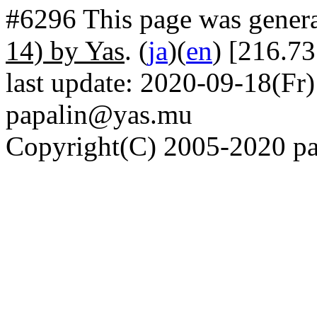
#6296 This page was gener
14) by Yas
. (
ja
)(
en
) [216.73
last update: 2020-09-18(Fr)
papalin@yas.mu
Copyright(C) 2005-2020 pap