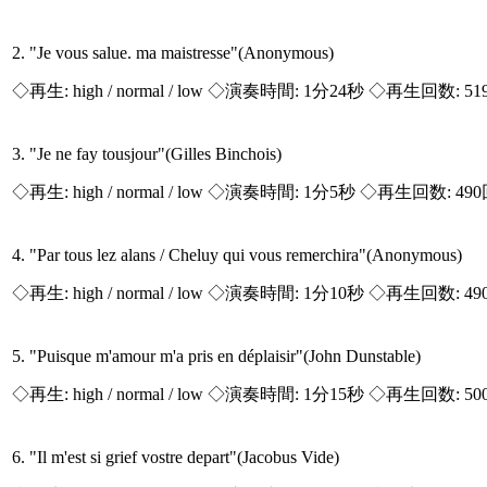
2. "Je vous salue. ma maistresse"(Anonymous)
◇再生:
high / normal / low
◇演奏時間: 1分24秒 ◇再生回数: 51
3. "Je ne fay tousjour"(Gilles Binchois)
◇再生:
high / normal / low
◇演奏時間: 1分5秒 ◇再生回数: 49
4. "Par tous lez alans / Cheluy qui vous remerchira"(Anonymous)
◇再生:
high / normal / low
◇演奏時間: 1分10秒 ◇再生回数: 49
5. "Puisque m'amour m'a pris en déplaisir"(John Dunstable)
◇再生:
high / normal / low
◇演奏時間: 1分15秒 ◇再生回数: 50
6. "Il m'est si grief vostre depart"(Jacobus Vide)