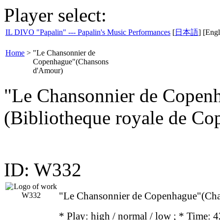
Player select:
IL DIVO "Papalin" --- Papalin's Music Performances
[
日本語
] [Engl
Home
>
"Le Chansonnier de
Copenhague"(Chansons
d'Amour)
"Le Chansonnier de Copen
(Bibliotheque royale de Co
ID: W332
"Le Chansonnier de Copenhague"(Ch
* Play:
high / normal / low
; * Time: 4