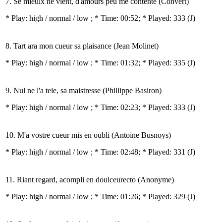
7. Se mieulx ne vient, d'amours peu me contente (Convert)
* Play:
high / normal / low
; * Time: 00:52; * Played: 333
(J)
8. Tart ara mon cueur sa plaisance (Jean Molinet)
* Play:
high / normal / low
; * Time: 01:32; * Played: 335
(J)
9. Nul ne l'a tele, sa maistresse (Phillippe Basiron)
* Play:
high / normal / low
; * Time: 02:23; * Played: 333
(J)
10. M'a vostre cueur mis en oubli (Antoine Busnoys)
* Play:
high / normal / low
; * Time: 02:48; * Played: 331
(J)
11. Riant regard, acompli en doulceurecto (Anonyme)
* Play:
high / normal / low
; * Time: 01:26; * Played: 329
(J)