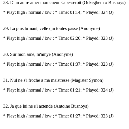
28. D'un autre amer mon cueur s'abesseroit (Ockeghem o Busnoys)
* Play:
high / normal / low
; * Time: 01:14; * Played: 324
(J)
29. La plus bruiant, celle qui toutes passe (Anonyme)
* Play:
high / normal / low
; * Time: 02:26; * Played: 323
(J)
30. Sur mon ame, m'amye (Anonyme)
* Play:
high / normal / low
; * Time: 01:37; * Played: 323
(J)
31. Nul ne s'i froche a ma maistresse (Magister Symon)
* Play:
high / normal / low
; * Time: 01:21; * Played: 324
(J)
32. Ja que lui ne s'i actende (Antoine Busnoys)
* Play:
high / normal / low
; * Time: 01:27; * Played: 323
(J)