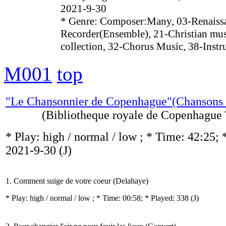
2021-9-30
* Genre: Composer:Many, 03-Renaissa
Recorder(Ensemble), 21-Christian mu
collection, 32-Chorus Music, 38-Inst
M001
top
"Le Chansonnier de Copenhague"(Chansons
(Bibliotheque royale de Copenhague Th
* Play:
high / normal / low
; * Time: 42:25; 
2021-9-30
(J)
1. Comment suige de votre coeur (Delahaye)
* Play:
high / normal / low
; * Time: 00:58; * Played: 338
(J)