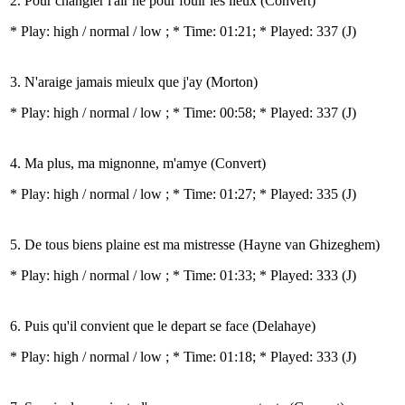
2. Pour changier l'air ne pour fouir les lieux (Convert)
* Play:
high / normal / low
; * Time: 01:21; * Played: 337
(J)
3. N'araige jamais mieulx que j'ay (Morton)
* Play:
high / normal / low
; * Time: 00:58; * Played: 337
(J)
4. Ma plus, ma mignonne, m'amye (Convert)
* Play:
high / normal / low
; * Time: 01:27; * Played: 335
(J)
5. De tous biens plaine est ma mistresse (Hayne van Ghizeghem)
* Play:
high / normal / low
; * Time: 01:33; * Played: 333
(J)
6. Puis qu'il convient que le depart se face (Delahaye)
* Play:
high / normal / low
; * Time: 01:18; * Played: 333
(J)