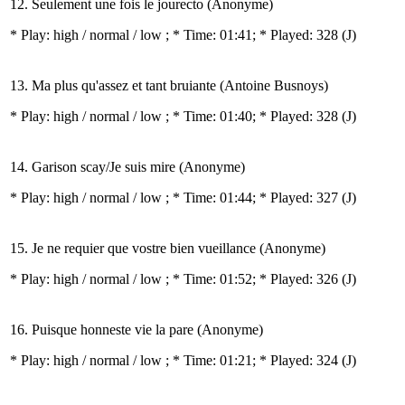
12. Seulement une fois le jourecto (Anonyme)
* Play:
high / normal / low
; * Time: 01:41; * Played: 328
(J)
13. Ma plus qu'assez et tant bruiante (Antoine Busnoys)
* Play:
high / normal / low
; * Time: 01:40; * Played: 328
(J)
14. Garison scay/Je suis mire (Anonyme)
* Play:
high / normal / low
; * Time: 01:44; * Played: 327
(J)
15. Je ne requier que vostre bien vueillance (Anonyme)
* Play:
high / normal / low
; * Time: 01:52; * Played: 326
(J)
16. Puisque honneste vie la pare (Anonyme)
* Play:
high / normal / low
; * Time: 01:21; * Played: 324
(J)