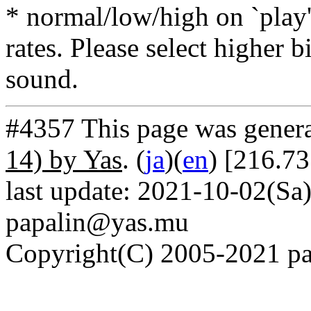
* normal/low/high on `play' 
rates. Please select higher b
sound.
#4357 This page was gener
14) by Yas
. (
ja
)(
en
) [216.7
last update: 2021-10-02(Sa)
papalin@yas.mu
Copyright(C) 2005-2021 pap